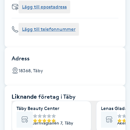
Cryoterapi
Lägg till epostadress
D
Damklippning
Lägg till telefonnummer
Dermapen
Diamantslipning
Adress
E
18368, Täby
Enzympeeling
Liknande
företag
i Täby
Extensions
Täby Beauty Center
Lenas Glada 
Extensions borttagning
Järnvägsallén 7, Täby
Åkerby
Eyeliner-tatuering