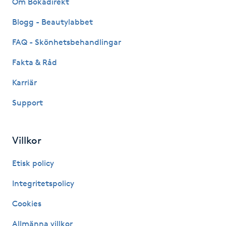
Om Bokadirekt
Fransk manikyr
Blogg - Beautylabbet
Fransrengöring
FAQ - Skönhetsbehandlingar
Fakta & Råd
Frekvensterapi
Karriär
Friskvård
Support
Friskvårdsmassage
Villkor
Frisör
Etisk policy
Funktionsanalys
Integritetspolicy
Cookies
Färgning
Allmänna villkor