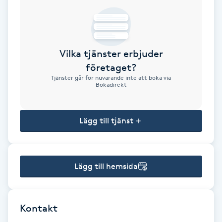
Brynformning
Brynfärgning
Vilka tjänster erbjuder
företaget?
Brynplockning
Tjänster går för nuvarande inte att boka via
Bokadirekt
Bröllopsuppsättning
C
Lägg till tjänst
Celluliter
Lägg till hemsida
Coachning
Color correction
Kontakt