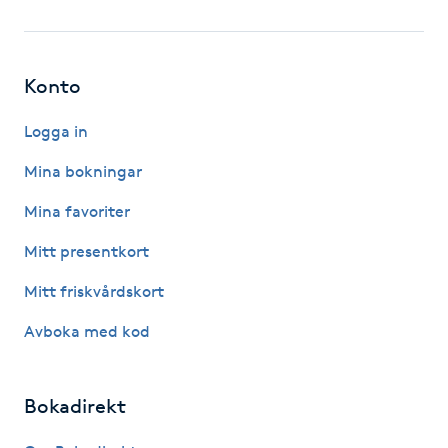
Fotsvamp
Fotvård
Konto
Fransar
Logga in
Mina bokningar
Fransborttagning
Mina favoriter
Fransfärgning
Mitt presentkort
Mitt friskvårdskort
Fransförlängning
Avboka med kod
Fransförlängning Megavolym
Bokadirekt
Fransförlängning Volym