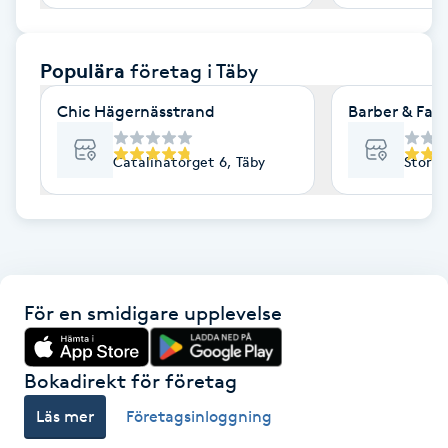
F
Populära
företag
i Täby
Face framing
Chic Hägernässtrand
Barber & Fam
Faceliftmassage
Catalinatorget 6, Täby
Stora 
Fet hårbotten
Fettreducering
Fibromassage
För en smidigare upplevelse
Fillers
Bokadirekt för företag
Fotmassage
Läs mer
Företagsinloggning