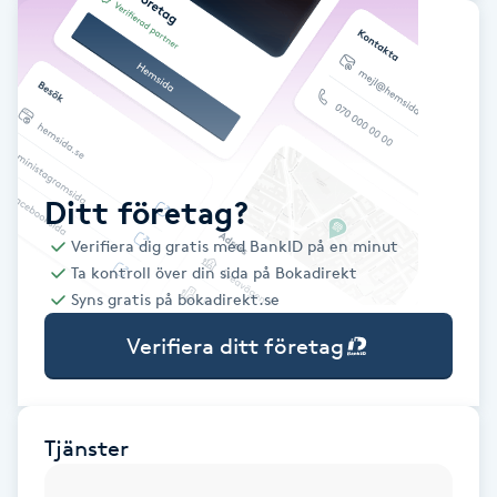
Babylights
Balayage
Bambumassage
Ditt företag?
Barber
Verifiera dig gratis med BankID på en minut
Ta kontroll över din sida på Bokadirekt
Barnklippning
Syns gratis på bokadirekt.se
Verifiera ditt företag
BIAB
Blowout
Tjänster
Bottenfärg