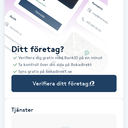
Babylights
Balayage
Bambumassage
Ditt företag?
Verifiera dig gratis med BankID på en minut
Barber
Ta kontroll över din sida på Bokadirekt
Syns gratis på bokadirekt.se
Barnklippning
Verifiera ditt företag
BIAB
Blowout
Tjänster
Bottenfärg