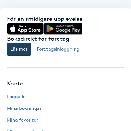
F
För en smidigare upplevelse
Face framing
Bokadirekt för företag
Faceliftmassage
Läs mer
Företagsinloggning
Fet hårbotten
Fettreducering
Konto
Fibromassage
Logga in
Fillers
Mina bokningar
Mina favoriter
Fotmassage