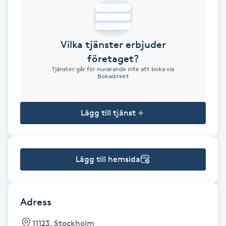
Brynformning
Vilka tjänster erbjuder
Brynfärgning
företaget?
Tjänster går för nuvarande inte att boka via
Brynplockning
Bokadirekt
Bröllopsuppsättning
Lägg till tjänst
C
Celluliter
Lägg till hemsida
Coachning
Color correction
Adress
11123, Stockholm