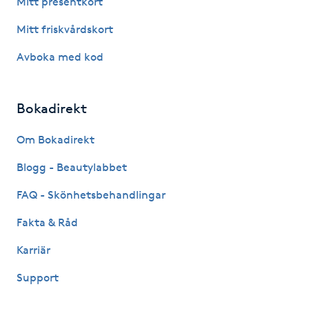
Mitt presentkort
Fotsvamp
Mitt friskvårdskort
Fotvård
Avboka med kod
Fransar
Bokadirekt
Fransborttagning
Om Bokadirekt
Blogg - Beautylabbet
Fransfärgning
FAQ - Skönhetsbehandlingar
Fransförlängning
Fakta & Råd
Fransförlängning Megavolym
Karriär
Support
Fransförlängning Volym