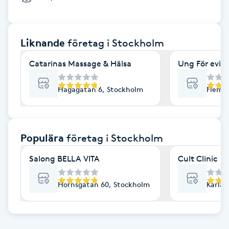
Cryoterapi
D
Liknande
företag
i Stockholm
Damklippning
Catarinas Massage & Hälsa
Ung För evig
Dermapen
Hagagatan 6, Stockholm
Flemi
Diamantslipning
E
Populära
företag
i Stockholm
Enzympeeling
Salong BELLA VITA
Cult Clinic
Extensions
Hornsgatan 60, Stockholm
Karlav
Extensions borttagning
Eyeliner-tatuering