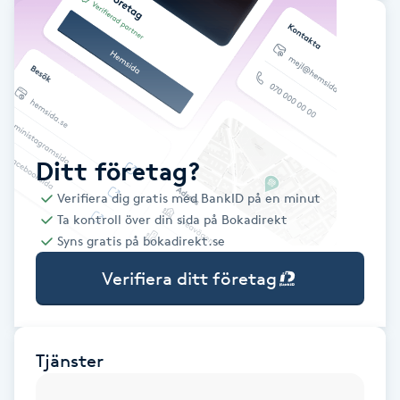
Babylights
Balayage
Bambumassage
Ditt företag?
Barber
Verifiera dig gratis med BankID på en minut
Ta kontroll över din sida på Bokadirekt
Barnklippning
Syns gratis på bokadirekt.se
Verifiera ditt företag
BIAB
Blowout
Tjänster
Bottenfärg