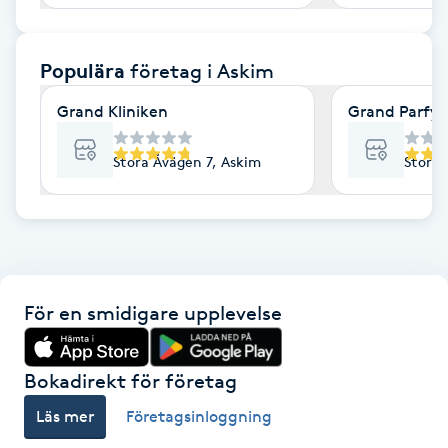
F
Populära
företag
i Askim
Face framing
Grand Kliniken
Grand Parfym
Faceliftmassage
Stora Åvägen 7, Askim
Stora 
Fet hårbotten
Fettreducering
Fibromassage
För en smidigare upplevelse
Fillers
Bokadirekt för företag
Fotmassage
Läs mer
Företagsinloggning