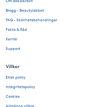
Om Bokadirekt
Fransk manikyr
Blogg - Beautylabbet
Fransrengöring
FAQ - Skönhetsbehandlingar
Fakta & Råd
Frekvensterapi
Karriär
Friskvård
Support
Friskvårdsmassage
Villkor
Frisör
Etisk policy
Funktionsanalys
Integritetspolicy
Cookies
Färgning
Allmänna villkor