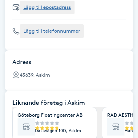
Cryoterapi
Lägg till epostadress
D
Damklippning
Lägg till telefonnummer
Dermapen
Diamantslipning
Adress
E
43639, Askim
Enzympeeling
Liknande
företag
i Askim
Extensions
Göteborg Floatingcenter AB
RAD AESTHET
Extensions borttagning
Datavägen 10D, Askim
Hantv
Eyeliner-tatuering