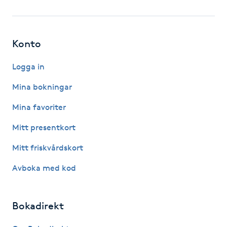
Fotsvamp
Fotvård
Konto
Fransar
Logga in
Mina bokningar
Fransborttagning
Mina favoriter
Fransfärgning
Mitt presentkort
Mitt friskvårdskort
Fransförlängning
Avboka med kod
Fransförlängning Megavolym
Bokadirekt
Fransförlängning Volym