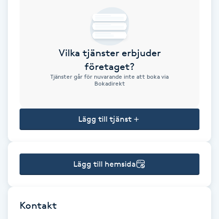
Brynformning
Brynfärgning
Vilka tjänster erbjuder
företaget?
Brynplockning
Tjänster går för nuvarande inte att boka via
Bokadirekt
Bröllopsuppsättning
C
Lägg till tjänst
Celluliter
Lägg till hemsida
Coachning
Color correction
Kontakt