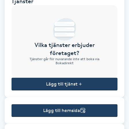
Tjänster
Brynformning
Brynfärgning
Brynplockning
Vilka tjänster erbjuder
företaget?
Bröllopsuppsättning
Tjänster går för nuvarande inte att boka via
Bokadirekt
C
Celluliter
Lägg till tjänst
Coachning
Lägg till hemsida
Color correction