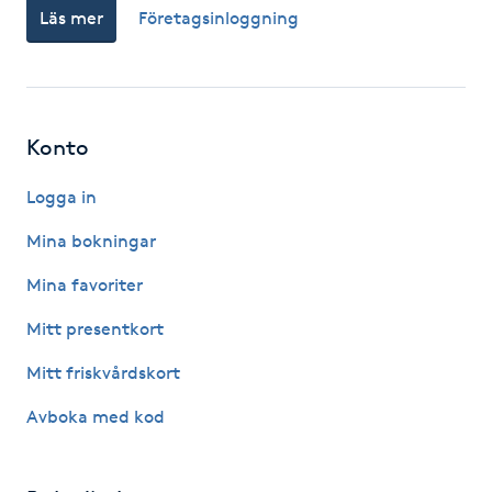
Läs mer
Företagsinloggning
Fotsvamp
Fotvård
Fransar
Konto
Logga in
Fransborttagning
Mina bokningar
Fransfärgning
Mina favoriter
Fransförlängning
Mitt presentkort
Mitt friskvårdskort
Fransförlängning Megavolym
Avboka med kod
Fransförlängning Volym