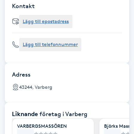
Cryoterapi
Kontakt
D
Lägg till epostadress
Damklippning
Dermapen
Lägg till telefonnummer
Diamantslipning
E
Adress
Enzympeeling
43244, Varberg
Extensions
Liknande
företag
i Varberg
Extensions borttagning
VARBERGSMASSÖREN
Björks Massa
Eyeliner-tatuering