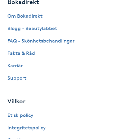
Bokadirekt
Fransk manikyr
Om Bokadirekt
Fransrengöring
Blogg - Beautylabbet
Frekvensterapi
FAQ - Skönhetsbehandlingar
Fakta & Råd
Friskvård
Karriär
Friskvårdsmassage
Support
Frisör
Villkor
Funktionsanalys
Etisk policy
Färgning
Integritetspolicy