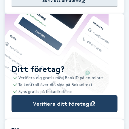
Skriv ett omdöme
Babylights
Balayage
Bambumassage
Barber
Ditt företag?
Barnklippning
Verifiera dig gratis med BankID på en minut
Ta kontroll över din sida på Bokadirekt
BIAB
Syns gratis på bokadirekt.se
Verifiera ditt företag
Blowout
Bottenfärg