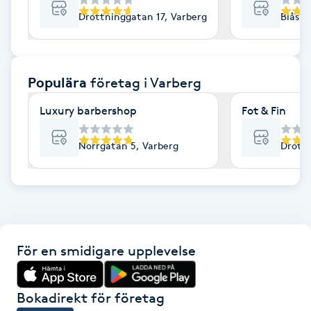
Drottninggatan 17, Varberg
Blåsip
F
Face framing
Populära
företag
i Varberg
Faceliftmassage
Luxury barbershop
Fot & Fin
Fet hårbotten
Norrgatan 5, Varberg
Drottn
Fettreducering
Fibromassage
Fillers
För en smidigare upplevelse
Fotmassage
Bokadirekt för företag