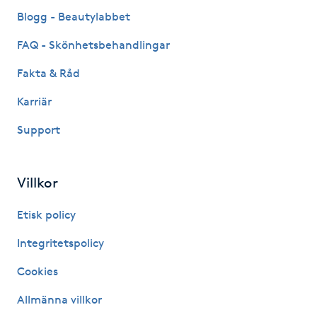
Fransk manikyr
Blogg - Beautylabbet
FAQ - Skönhetsbehandlingar
Fransrengöring
Fakta & Råd
Frekvensterapi
Karriär
Support
Friskvård
Friskvårdsmassage
Villkor
Frisör
Etisk policy
Integritetspolicy
Funktionsanalys
Cookies
Färgning
Allmänna villkor