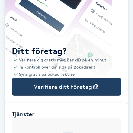
Babylights
Balayage
Bambumassage
Ditt företag?
Verifiera dig gratis med BankID på en minut
Barber
Ta kontroll över din sida på Bokadirekt
Syns gratis på bokadirekt.se
Barnklippning
Verifiera ditt företag
BIAB
Blowout
Tjänster
Bottenfärg