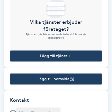
Brynformning
Vilka tjänster erbjuder
Brynfärgning
företaget?
Tjänster går för nuvarande inte att boka via
Brynplockning
Bokadirekt
Bröllopsuppsättning
Lägg till tjänst
C
Celluliter
Lägg till hemsida
Coachning
Color correction
Kontakt