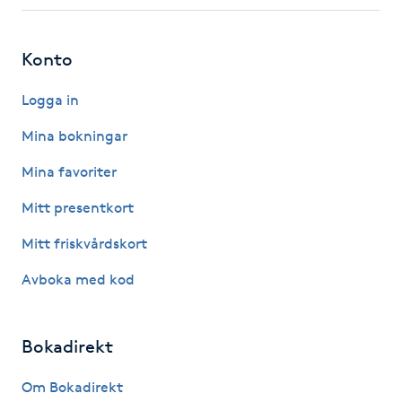
Fotsvamp
Konto
Fotvård
Logga in
Fransar
Mina bokningar
Fransborttagning
Mina favoriter
Mitt presentkort
Fransfärgning
Mitt friskvårdskort
Fransförlängning
Avboka med kod
Fransförlängning Megavolym
Bokadirekt
Fransförlängning Volym
Om Bokadirekt