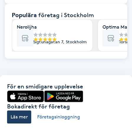
F
Populära
företag
i Stockholm
Face framing
Nerolijha
Optima Mass
Faceliftmassage
Sigtunagatan 7, Stockholm
Torsga
Fet hårbotten
Fettreducering
För en smidigare upplevelse
Fibromassage
Fillers
Bokadirekt för företag
Läs mer
Företagsinloggning
Fotmassage