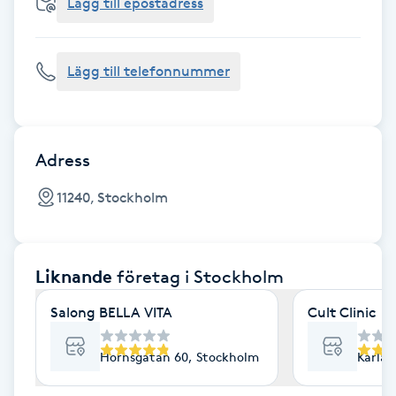
Cryoterapi
Lägg till epostadress
D
Lägg till telefonnummer
Damklippning
Dermapen
Adress
Diamantslipning
11240, Stockholm
E
Enzympeeling
Liknande
företag
i Stockholm
Extensions
Salong BELLA VITA
Cult Clinic
Extensions borttagning
Hornsgatan 60, Stockholm
Karlav
Eyeliner-tatuering