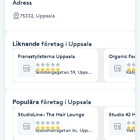
Cryoterapi
Adress
D
75332, Uppsala
Damklippning
Liknande
företag
i Uppsala
Dermapen
Fransstylisterna Uppsala
Organic Face
Diamantslipning
E
Sköldungagatan 59, Uppsala
Råbyvä
Enzympeeling
Populära
företag
i Uppsala
Extensions
StudioLine- The Hair Lounge
Studio 42 Ha
Extensions borttagning
Sysslomansgatan 6c, Uppsala
Vaksal
Eyeliner-tatuering