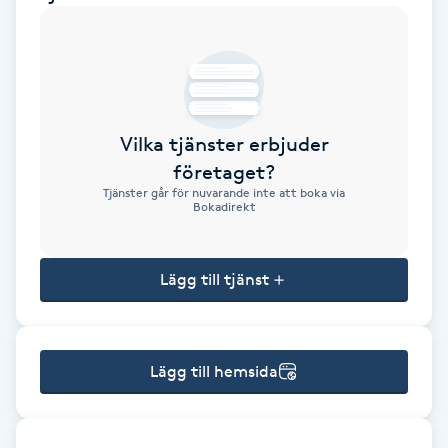
Brynformning
Brynfärgning
Vilka tjänster erbjuder
Brynplockning
företaget?
Tjänster går för nuvarande inte att boka via
Bröllopsuppsättning
Bokadirekt
C
Lägg till tjänst
Celluliter
Coachning
Lägg till hemsida
Color correction