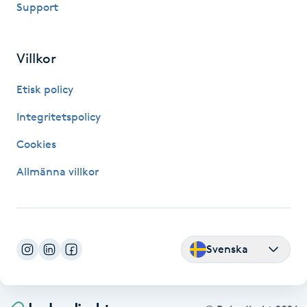
Support
Fransk manikyr
Fransrengöring
Villkor
Etisk policy
Frekvensterapi
Integritetspolicy
Friskvård
Cookies
Friskvårdsmassage
Allmänna villkor
Frisör
Funktionsanalys
Svenska
Färgning