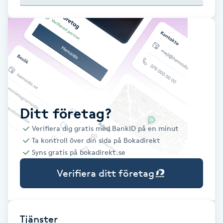
Babylights
Balayage
Bambumassage
Barber
Ditt företag?
Verifiera dig gratis med BankID på en minut
Barnklippning
Ta kontroll över din sida på Bokadirekt
Syns gratis på bokadirekt.se
BIAB
Verifiera ditt företag
Blowout
Bottenfärg
Tjänster