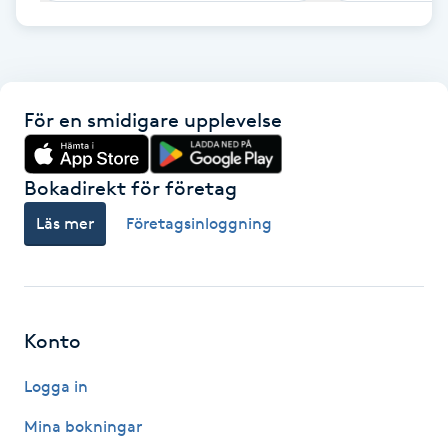
F
Face framing
För en smidigare upplevelse
Faceliftmassage
Bokadirekt för företag
Fet hårbotten
Läs mer
Företagsinloggning
Fettreducering
Fibromassage
Konto
Fillers
Logga in
Fotmassage
Mina bokningar