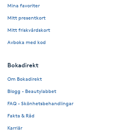
Mina favoriter
Fotsvamp
Mitt presentkort
Fotvård
Mitt friskvårdskort
Fransar
Avboka med kod
Fransborttagning
Bokadirekt
Fransfärgning
Om Bokadirekt
Blogg - Beautylabbet
Fransförlängning
FAQ - Skönhetsbehandlingar
Fransförlängning Megavolym
Fakta & Råd
Fransförlängning Volym
Karriär