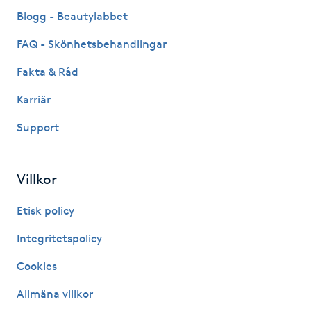
Fransk manikyr
Blogg - Beautylabbet
FAQ - Skönhetsbehandlingar
Fransrengöring
Fakta & Råd
Frekvensterapi
Karriär
Support
Friskvård
Friskvårdsmassage
Villkor
Frisör
Etisk policy
Integritetspolicy
Funktionsanalys
Cookies
Färgning
Allmäna villkor