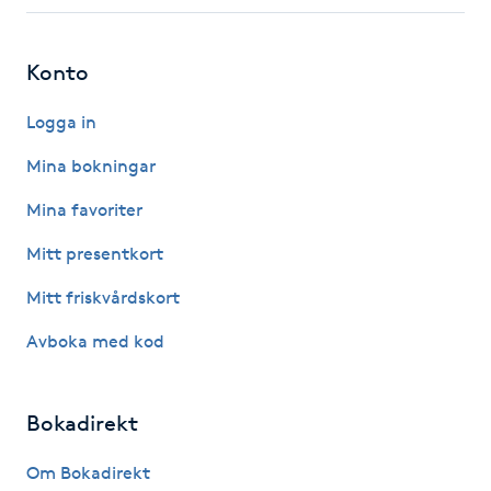
Fotsvamp
Konto
Fotvård
Logga in
Fransar
Mina bokningar
Fransborttagning
Mina favoriter
Mitt presentkort
Fransfärgning
Mitt friskvårdskort
Fransförlängning
Avboka med kod
Fransförlängning Megavolym
Bokadirekt
Fransförlängning Volym
Om Bokadirekt