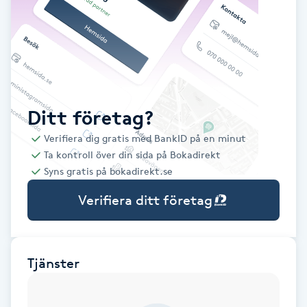
Babylights
Balayage
Bambumassage
Ditt företag?
Verifiera dig gratis med BankID på en minut
Barber
Ta kontroll över din sida på Bokadirekt
Syns gratis på bokadirekt.se
Barnklippning
Verifiera ditt företag
BIAB
Blowout
Tjänster
Bottenfärg