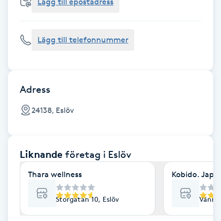
Cryoterapi
Lägg till epostadress
D
Lägg till telefonnummer
Damklippning
Dermapen
Adress
Diamantslipning
24138, Eslöv
E
Enzympeeling
Liknande
företag
i Eslöv
Extensions
Thara wellness
Kobido. Japa
Extensions borttagning
Storgatan 10, Eslöv
Vännbe
Eyeliner-tatuering