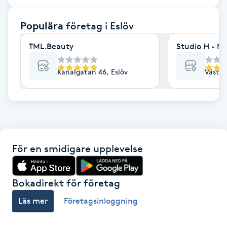
F
Populära
företag
i Eslöv
Face framing
TML.Beauty
Studio H - Ma
Faceliftmassage
Kanalgatan 46, Eslöv
Väster
Fet hårbotten
Fettreducering
För en smidigare upplevelse
Fibromassage
Fillers
Bokadirekt för företag
Läs mer
Företagsinloggning
Fotmassage