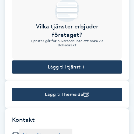
Brynformning
Vilka tjänster erbjuder
Brynfärgning
företaget?
Tjänster går för nuvarande inte att boka via
Brynplockning
Bokadirekt
Bröllopsuppsättning
Lägg till tjänst
C
Celluliter
Lägg till hemsida
Coachning
Color correction
Kontakt