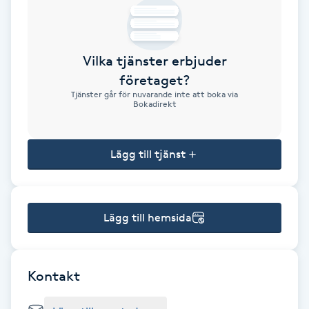
Brynformning
Vilka tjänster erbjuder
Brynfärgning
företaget?
Tjänster går för nuvarande inte att boka via
Brynplockning
Bokadirekt
Bröllopsuppsättning
Lägg till tjänst
C
Celluliter
Lägg till hemsida
Coachning
Color correction
Kontakt