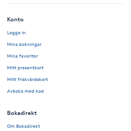
Fotsvamp
Konto
Fotvård
Logga in
Fransar
Mina bokningar
Fransborttagning
Mina favoriter
Mitt presentkort
Fransfärgning
Mitt friskvårdskort
Fransförlängning
Avboka med kod
Fransförlängning Megavolym
Bokadirekt
Fransförlängning Volym
Om Bokadirekt