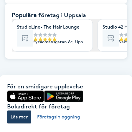
F
Populära
företag
i Uppsala
Face framing
StudioLine- The Hair Lounge
Studio 42 Ha
Faceliftmassage
Sysslomansgatan 6c, Uppsala
Vaksal
Fet hårbotten
Fettreducering
För en smidigare upplevelse
Fibromassage
Fillers
Bokadirekt för företag
Läs mer
Företagsinloggning
Fotmassage