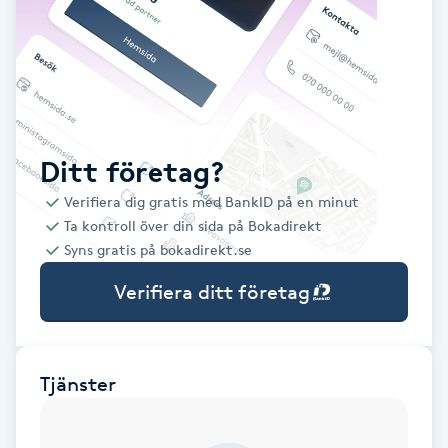
Babylights
Balayage
Bambumassage
Ditt företag?
Verifiera dig gratis med BankID på en minut
Barber
Ta kontroll över din sida på Bokadirekt
Syns gratis på bokadirekt.se
Barnklippning
Verifiera ditt företag
BIAB
Blowout
Tjänster
Bottenfärg