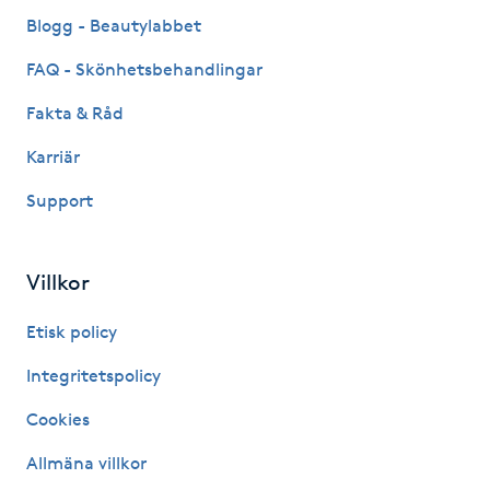
Fransk manikyr
Blogg - Beautylabbet
FAQ - Skönhetsbehandlingar
Fransrengöring
Fakta & Råd
Frekvensterapi
Karriär
Support
Friskvård
Friskvårdsmassage
Villkor
Frisör
Etisk policy
Integritetspolicy
Funktionsanalys
Cookies
Färgning
Allmäna villkor