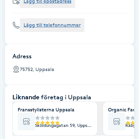
Cryoterapi
Lägg till epostadress
D
Lägg till telefonnummer
Damklippning
Dermapen
Adress
Diamantslipning
75752, Uppsala
E
Enzympeeling
Liknande
företag
i Uppsala
Extensions
Fransstylisterna Uppsala
Organic Face
Extensions borttagning
Sköldungagatan 59, Uppsala
Råbyvä
Eyeliner-tatuering