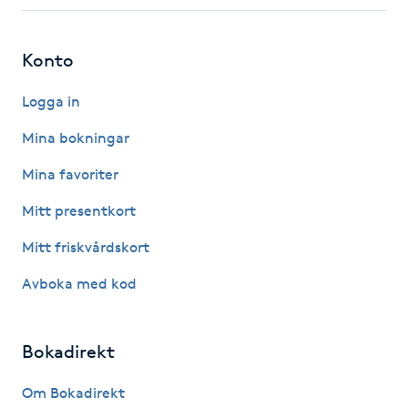
Fotsvamp
Konto
Fotvård
Logga in
Fransar
Mina bokningar
Fransborttagning
Mina favoriter
Mitt presentkort
Fransfärgning
Mitt friskvårdskort
Fransförlängning
Avboka med kod
Fransförlängning Megavolym
Bokadirekt
Fransförlängning Volym
Om Bokadirekt