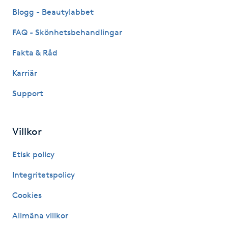
Fransk manikyr
Blogg - Beautylabbet
FAQ - Skönhetsbehandlingar
Fransrengöring
Fakta & Råd
Frekvensterapi
Karriär
Support
Friskvård
Friskvårdsmassage
Villkor
Frisör
Etisk policy
Integritetspolicy
Funktionsanalys
Cookies
Färgning
Allmäna villkor