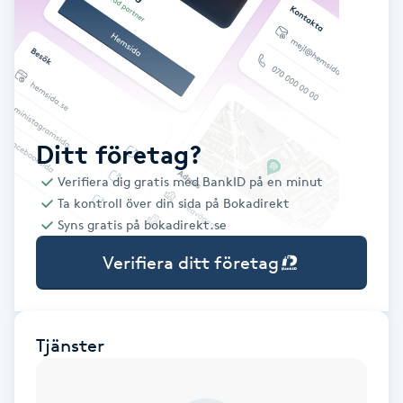
Babylights
Balayage
Bambumassage
Ditt företag?
Verifiera dig gratis med BankID på en minut
Barber
Ta kontroll över din sida på Bokadirekt
Syns gratis på bokadirekt.se
Barnklippning
Verifiera ditt företag
BIAB
Blowout
Tjänster
Bottenfärg