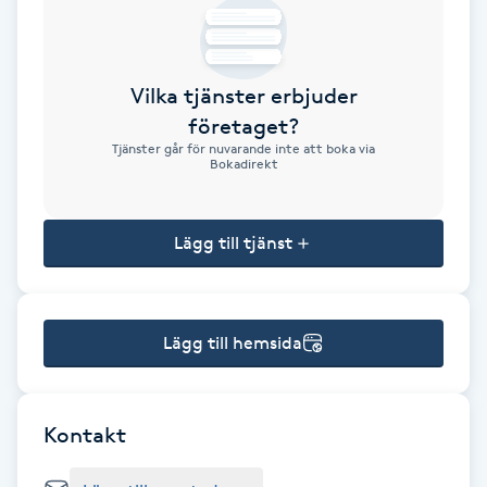
Brynformning
Vilka tjänster erbjuder
Brynfärgning
företaget?
Tjänster går för nuvarande inte att boka via
Brynplockning
Bokadirekt
Bröllopsuppsättning
Lägg till tjänst
C
Celluliter
Lägg till hemsida
Coachning
Color correction
Kontakt