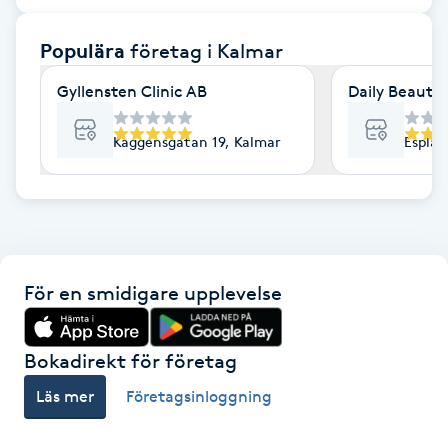
F
Populära
företag
i Kalmar
Face framing
Gyllensten Clinic AB
Daily Beauty
Faceliftmassage
Kaggensgatan 19, Kalmar
Esplan
Fet hårbotten
Fettreducering
För en smidigare upplevelse
Fibromassage
Fillers
Bokadirekt för företag
Läs mer
Företagsinloggning
Fotmassage