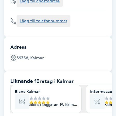
Cryoterapi
Lägg till epostadress
D
Lägg till telefonnummer
Damklippning
Dermapen
Adress
Diamantslipning
39358, Kalmar
E
Enzympeeling
Liknande
företag
i Kalmar
Extensions
Blanc Kalmar
Intermezzo L
Extensions borttagning
Södra Långgatan 19, Kalmar
Kalmar
Eyeliner-tatuering