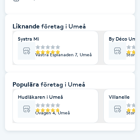
Cryoterapi
D
Liknande
företag
i Umeå
Damklippning
Systra Mi
By Déco Ume
Dermapen
Västra Esplanaden 7, Umeå
Storg
Diamantslipning
E
Populära
företag
i Umeå
Enzympeeling
Hudläkaren i Umeå
Villanelle
Extensions
Övägen 4, Umeå
Storg
Extensions borttagning
Eyeliner-tatuering