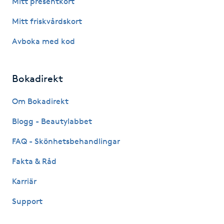
Mitt presentkort
Fotsvamp
Mitt friskvårdskort
Fotvård
Avboka med kod
Fransar
Bokadirekt
Fransborttagning
Om Bokadirekt
Blogg - Beautylabbet
Fransfärgning
FAQ - Skönhetsbehandlingar
Fransförlängning
Fakta & Råd
Fransförlängning Megavolym
Karriär
Support
Fransförlängning Volym