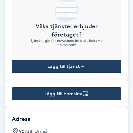
Brynformning
Vilka tjänster erbjuder
Brynfärgning
företaget?
Tjänster går för nuvarande inte att boka via
Brynplockning
Bokadirekt
Bröllopsuppsättning
Lägg till tjänst
C
Celluliter
Lägg till hemsida
Coachning
Color correction
Adress
90738, Umeå