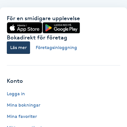
F
För en smidigare upplevelse
Face framing
Bokadirekt för företag
Faceliftmassage
Läs mer
Företagsinloggning
Fet hårbotten
Fettreducering
Konto
Fibromassage
Logga in
Fillers
Mina bokningar
Mina favoriter
Fotmassage