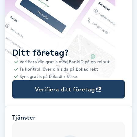
Babylights
Balayage
Bambumassage
Ditt företag?
Verifiera dig gratis med BankID på en minut
Barber
Ta kontroll över din sida på Bokadirekt
Syns gratis på bokadirekt.se
Barnklippning
Verifiera ditt företag
BIAB
Blowout
Tjänster
Bottenfärg