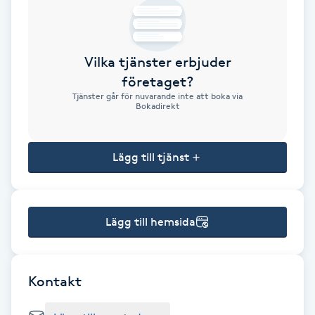
Brynformning
Vilka tjänster erbjuder
Brynfärgning
företaget?
Tjänster går för nuvarande inte att boka via
Brynplockning
Bokadirekt
Bröllopsuppsättning
Lägg till tjänst
C
Celluliter
Lägg till hemsida
Coachning
Color correction
Kontakt