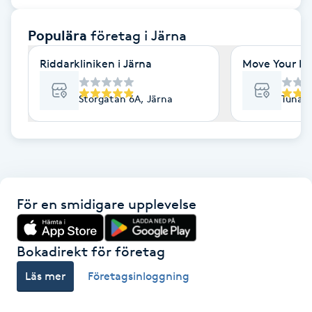
F
Populära
företag
i Järna
Face framing
Riddarkliniken i Järna
Move Your M
Faceliftmassage
Storgatan 6A, Järna
Tuna i
Fet hårbotten
Fettreducering
För en smidigare upplevelse
Fibromassage
Fillers
Bokadirekt för företag
Läs mer
Företagsinloggning
Fotmassage