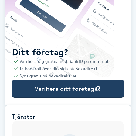
Babylights
Balayage
Bambumassage
Ditt företag?
Verifiera dig gratis med BankID på en minut
Barber
Ta kontroll över din sida på Bokadirekt
Syns gratis på bokadirekt.se
Barnklippning
Verifiera ditt företag
BIAB
Blowout
Tjänster
Bottenfärg