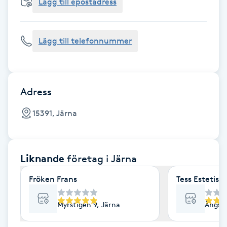
Cryoterapi
Lägg till epostadress
D
Lägg till telefonnummer
Damklippning
Dermapen
Adress
Diamantslipning
15391, Järna
E
Enzympeeling
Liknande
företag
i Järna
Extensions
Fröken Frans
Tess Estetisk
Extensions borttagning
Myrstigen 9, Järna
Ängsga
Eyeliner-tatuering