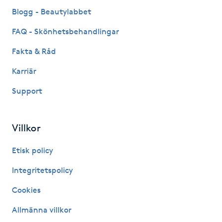
Fransk manikyr
Blogg - Beautylabbet
FAQ - Skönhetsbehandlingar
Fransrengöring
Fakta & Råd
Frekvensterapi
Karriär
Support
Friskvård
Friskvårdsmassage
Villkor
Frisör
Etisk policy
Integritetspolicy
Funktionsanalys
Cookies
Färgning
Allmänna villkor