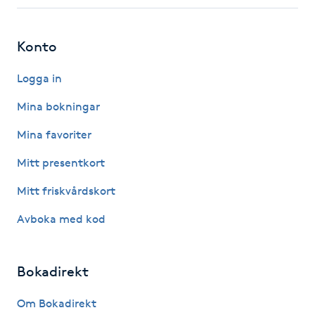
Fotsvamp
Konto
Fotvård
Logga in
Fransar
Mina bokningar
Fransborttagning
Mina favoriter
Mitt presentkort
Fransfärgning
Mitt friskvårdskort
Fransförlängning
Avboka med kod
Fransförlängning Megavolym
Bokadirekt
Fransförlängning Volym
Om Bokadirekt