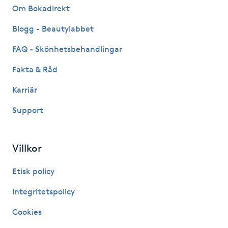
Om Bokadirekt
Fotsvamp
Blogg - Beautylabbet
Fotvård
FAQ - Skönhetsbehandlingar
Fransar
Fakta & Råd
Karriär
Fransborttagning
Support
Fransfärgning
Villkor
Fransförlängning
Etisk policy
Fransförlängning Megavolym
Integritetspolicy
Fransförlängning Volym
Cookies