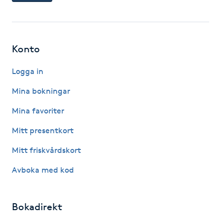
F
Face framing
Konto
Faceliftmassage
Logga in
Mina bokningar
Fet hårbotten
Mina favoriter
Fettreducering
Mitt presentkort
Fibromassage
Mitt friskvårdskort
Avboka med kod
Fillers
Fotmassage
Bokadirekt