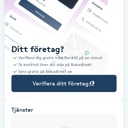
Babylights
Balayage
Bambumassage
Ditt företag?
Verifiera dig gratis med BankID på en minut
Barber
Ta kontroll över din sida på Bokadirekt
Syns gratis på bokadirekt.se
Barnklippning
Verifiera ditt företag
BIAB
Blowout
Tjänster
Bottenfärg