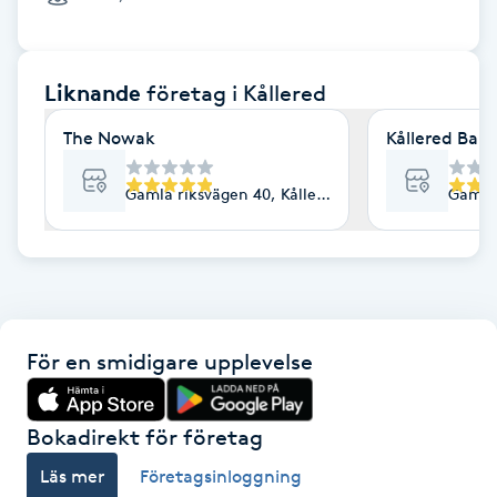
Cryoterapi
D
Liknande
företag
i Kållered
Damklippning
The Nowak
Kållered Bar
Dermapen
Gamla riksvägen 40, Kållered
Gamla 
Diamantslipning
E
Enzympeeling
För en smidigare upplevelse
Extensions
Extensions borttagning
Bokadirekt för företag
Läs mer
Företagsinloggning
Eyeliner-tatuering