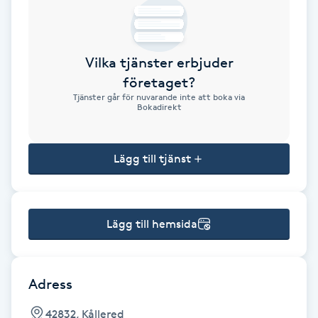
Brynformning
Vilka tjänster erbjuder
Brynfärgning
företaget?
Tjänster går för nuvarande inte att boka via
Brynplockning
Bokadirekt
Bröllopsuppsättning
Lägg till tjänst
C
Celluliter
Lägg till hemsida
Coachning
Color correction
Adress
42832, Kållered