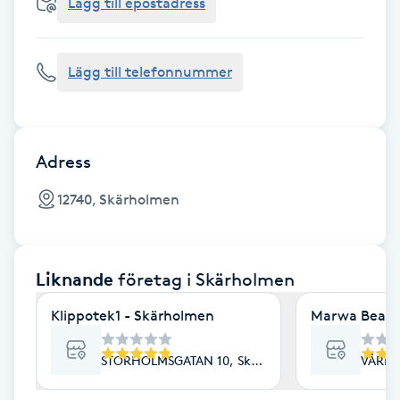
Cryoterapi
Lägg till epostadress
D
Lägg till telefonnummer
Damklippning
Dermapen
Adress
Diamantslipning
12740, Skärholmen
E
Enzympeeling
Liknande
företag
i Skärholmen
Extensions
Klippotek1 - Skärholmen
Marwa Beauty
Extensions borttagning
STORHOLMSGATAN 10, Skärholmen
VÅRBE
Eyeliner-tatuering