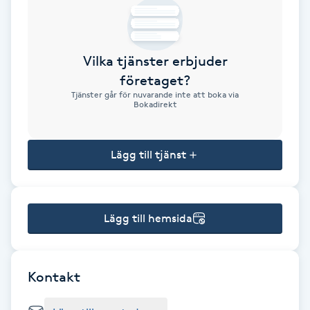
Brynformning
Vilka tjänster erbjuder
Brynfärgning
företaget?
Tjänster går för nuvarande inte att boka via
Brynplockning
Bokadirekt
Bröllopsuppsättning
Lägg till tjänst
C
Celluliter
Lägg till hemsida
Coachning
Color correction
Kontakt