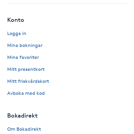
Fotsvamp
Konto
Fotvård
Logga in
Fransar
Mina bokningar
Fransborttagning
Mina favoriter
Mitt presentkort
Fransfärgning
Mitt friskvårdskort
Fransförlängning
Avboka med kod
Fransförlängning Megavolym
Bokadirekt
Fransförlängning Volym
Om Bokadirekt