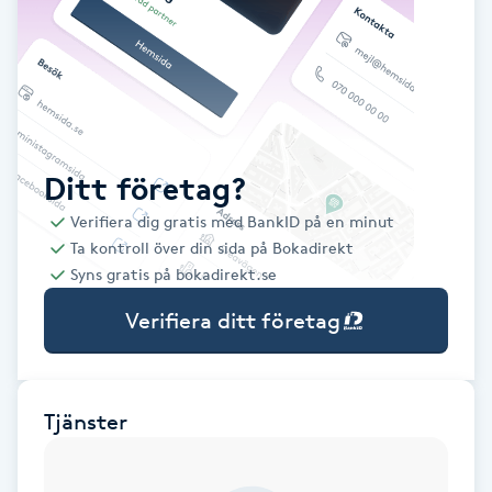
Babylights
Balayage
Bambumassage
Ditt företag?
Verifiera dig gratis med BankID på en minut
Barber
Ta kontroll över din sida på Bokadirekt
Syns gratis på bokadirekt.se
Barnklippning
Verifiera ditt företag
BIAB
Blowout
Tjänster
Bottenfärg