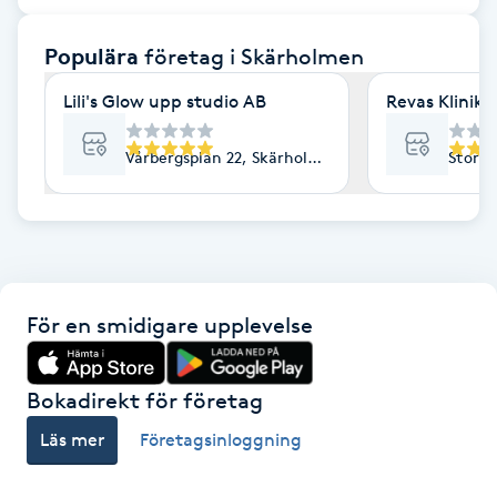
F
Populära
företag
i Skärholmen
Face framing
Lili's Glow upp studio AB
Revas Klinik
Faceliftmassage
Vårbergsplan 22, Skärholmen
Stora 
Fet hårbotten
Fettreducering
För en smidigare upplevelse
Fibromassage
Fillers
Bokadirekt för företag
Läs mer
Företagsinloggning
Fotmassage