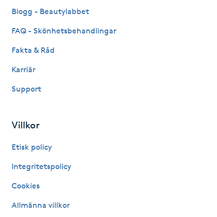
Fransk manikyr
Blogg - Beautylabbet
FAQ - Skönhetsbehandlingar
Fransrengöring
Fakta & Råd
Frekvensterapi
Karriär
Support
Friskvård
Friskvårdsmassage
Villkor
Frisör
Etisk policy
Integritetspolicy
Funktionsanalys
Cookies
Färgning
Allmänna villkor