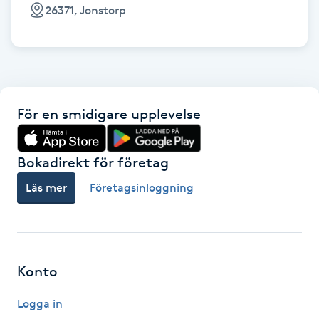
Cryoterapi
26371, Jonstorp
D
Damklippning
Dermapen
För en smidigare upplevelse
Diamantslipning
Bokadirekt för företag
E
Läs mer
Företagsinloggning
Enzympeeling
Extensions
Konto
Extensions borttagning
Logga in
Eyeliner-tatuering