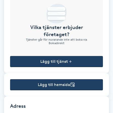
Brynformning
Brynfärgning
Vilka tjänster erbjuder
företaget?
Brynplockning
Tjänster går för nuvarande inte att boka via
Bokadirekt
Bröllopsuppsättning
C
Lägg till tjänst
Celluliter
Lägg till hemsida
Coachning
Color correction
Adress