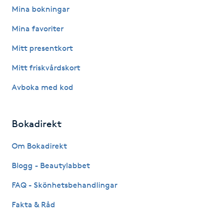
Mina bokningar
F
Mina favoriter
Face framing
Mitt presentkort
Faceliftmassage
Mitt friskvårdskort
Avboka med kod
Fet hårbotten
Fettreducering
Bokadirekt
Om Bokadirekt
Fibromassage
Blogg - Beautylabbet
Fillers
FAQ - Skönhetsbehandlingar
Fotmassage
Fakta & Råd