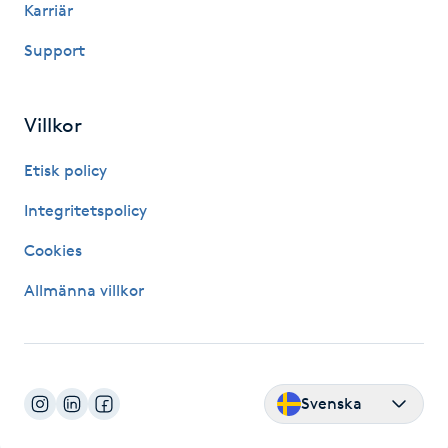
Karriär
Fotsvamp
Support
Fotvård
Villkor
Fransar
Etisk policy
Fransborttagning
Integritetspolicy
Fransfärgning
Cookies
Allmänna villkor
Fransförlängning
Fransförlängning Megavolym
Svenska
Fransförlängning Volym