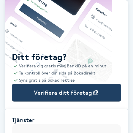
Babylights
Balayage
Bambumassage
Ditt företag?
Barber
Verifiera dig gratis med BankID på en minut
Ta kontroll över din sida på Bokadirekt
Barnklippning
Syns gratis på bokadirekt.se
Verifiera ditt företag
BIAB
Blowout
Tjänster
Bottenfärg