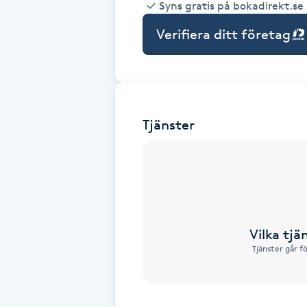
Syns gratis på bokadirekt.se
Babylights
Verifiera ditt företag
Balayage
Bambumassage
Tjänster
Barber
Barnklippning
BIAB
Vilka tjä
Tjänster går f
Blowout
Bottenfärg