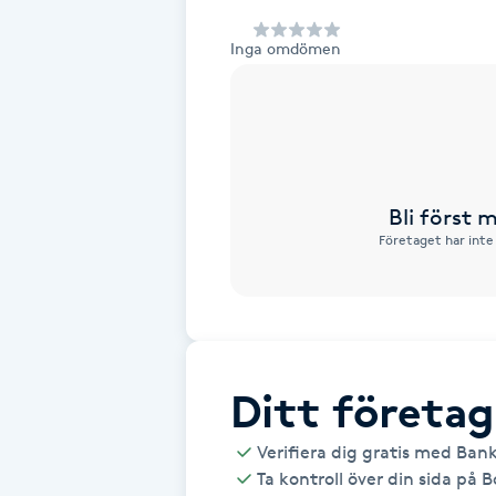
Alternativmedicin
Inga omdömen
Andningsmassage
Ansiktslyft utan kirurgi
Aromamassage
Bli först
Företaget har inte
Ashtanga Yoga
Ayurveda
Ayurvedisk Massage
Ditt företag
Verifiera dig gratis med Ban
Ansiktsbehandling djuprengörande
Ta kontroll över din sida på 
B