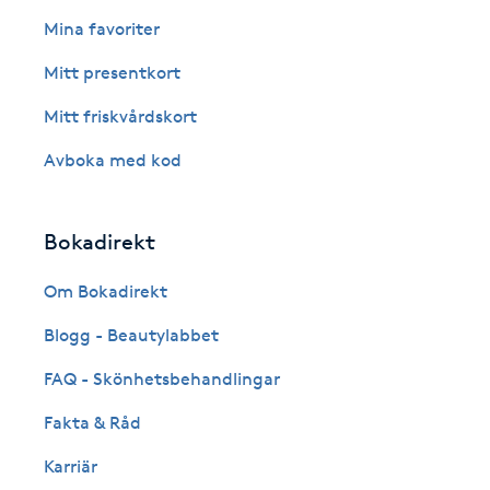
Eyeliner-tatuering
Mina favoriter
F
Mitt presentkort
Face framing
Mitt friskvårdskort
Faceliftmassage
Avboka med kod
Fet hårbotten
Bokadirekt
Fettreducering
Om Bokadirekt
Blogg - Beautylabbet
Fibromassage
FAQ - Skönhetsbehandlingar
Fillers
Fakta & Råd
Fotmassage
Karriär