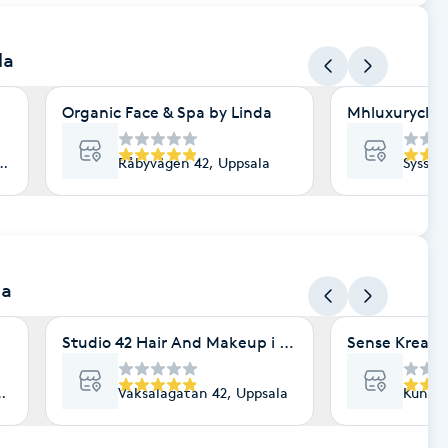
la
Organic Face & Spa by Linda
Mhluxuryclini
ala
Råbyvägen 42, Uppsala
Sysslo
la
Studio 42 Hair And Makeup i Uppsala
Sense Kreatö
sala
Vaksalagatan 42, Uppsala
Kungsä