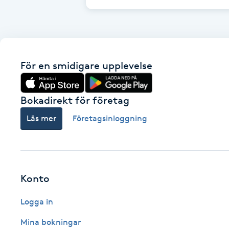
Cryoterapi
D
Damklippning
För en smidigare upplevelse
Dermapen
Bokadirekt för företag
Diamantslipning
Läs mer
Företagsinloggning
E
Enzympeeling
Extensions
Konto
Logga in
Extensions borttagning
Mina bokningar