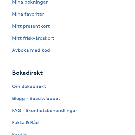
Eyeliner-tatuering
Mina bokningar
F
Mina favoriter
Face framing
Mitt presentkort
Mitt friskvårdskort
Faceliftmassage
Avboka med kod
Fet hårbotten
Bokadirekt
Fettreducering
Om Bokadirekt
Fibromassage
Blogg - Beautylabbet
Fillers
FAQ - Skönhetsbehandlingar
Fakta & Råd
Fotmassage
Karriär