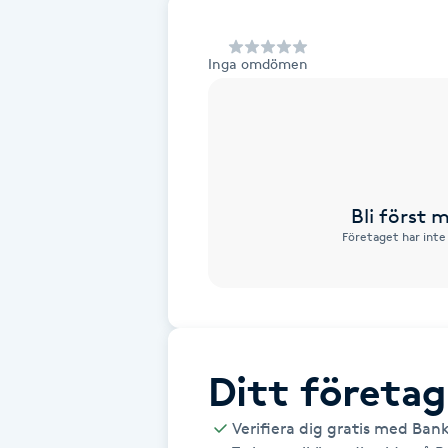
Alternativmedicin
Inga omdömen
Andningsmassage
Ansiktslyft utan kirurgi
Aromamassage
Bli först
Företaget har inte
Ashtanga Yoga
Ayurveda
Ayurvedisk Massage
Ditt företag
Ansiktsbehandling djuprengörande
Verifiera dig gratis med Ban
B