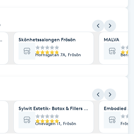
n
 -Flätor
Skönhetssalongen Frösön
MALVA
Hornsgatan 7A, Frösön
Bergsg
Sylwit Estetik- Botox & Fillers Östersund
Embodied Al
Önevägen 11, Frösön
Frösöv