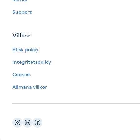
Fotsvamp
Support
Fotvård
Villkor
Fransar
Etisk policy
Fransborttagning
Integritetspolicy
Cookies
Fransfärgning
Allmäna villkor
Fransförlängning
Fransförlängning Megavolym
Fransförlängning Volym