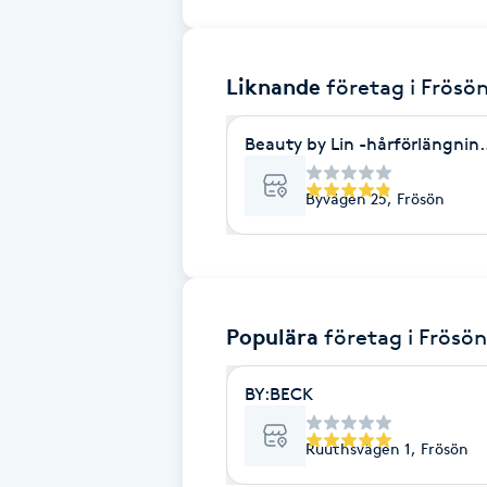
Brynformning
Liknande
företag
i Frösö
Brynfärgning
Beauty by Lin -hårförlängning
Brynplockning
Byvägen 25, Frösön
Bröllopsuppsättning
C
Celluliter
Populära
företag
i Frösön
Coachning
BY:BECK
Color correction
Ruuthsvägen 1, Frösön