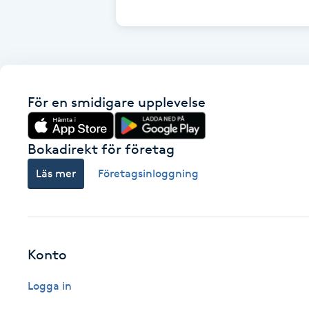
Cryoterapi
D
Damklippning
För en smidigare upplevelse
Dermapen
Diamantslipning
Bokadirekt för företag
E
Läs mer
Företagsinloggning
Enzympeeling
Extensions
Konto
Extensions borttagning
Logga in