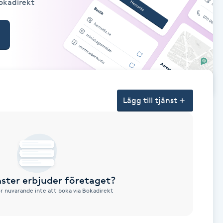
Bokadirekt
Lägg till tjänst
nster erbjuder företaget?
ör nuvarande inte att boka via Bokadirekt