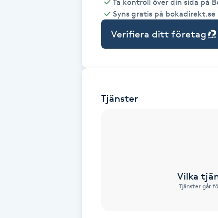
Ta kontroll över din sida på 
Syns gratis på bokadirekt.se
Babylights
Verifiera ditt företag
Balayage
Bambumassage
Tjänster
Barber
Barnklippning
BIAB
Vilka tjä
Blowout
Tjänster går f
Bottenfärg