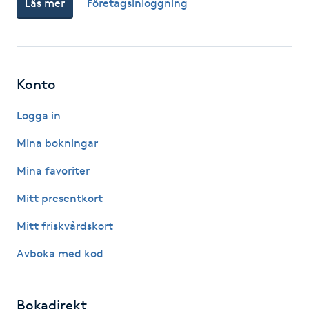
Läs mer
Företagsinloggning
Fotsvamp
Fotvård
Konto
Fransar
Logga in
Fransborttagning
Mina bokningar
Fransfärgning
Mina favoriter
Mitt presentkort
Fransförlängning
Mitt friskvårdskort
Fransförlängning Megavolym
Avboka med kod
Fransförlängning Volym
Bokadirekt