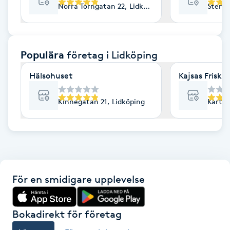
Norra Torngatan 22, Lidköping
Stenpo
F
Face framing
Populära
företag
i Lidköping
Faceliftmassage
Hälsohuset
Kajsas Friskv
Fet hårbotten
Kinnegatan 21, Lidköping
Kartås
Fettreducering
Fibromassage
För en smidigare upplevelse
Fillers
Fotmassage
Bokadirekt för företag