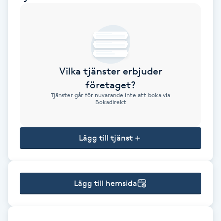
Brynformning
Brynfärgning
Vilka tjänster erbjuder
Brynplockning
företaget?
Tjänster går för nuvarande inte att boka via
Bröllopsuppsättning
Bokadirekt
C
Lägg till tjänst
Celluliter
Coachning
Lägg till hemsida
Color correction