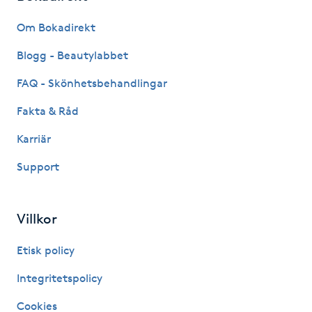
Fransk manikyr
Om Bokadirekt
Fransrengöring
Blogg - Beautylabbet
FAQ - Skönhetsbehandlingar
Frekvensterapi
Fakta & Råd
Friskvård
Karriär
Support
Friskvårdsmassage
Frisör
Villkor
Funktionsanalys
Etisk policy
Integritetspolicy
Färgning
Cookies