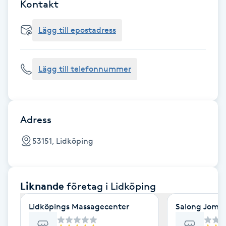
Cryoterapi
Kontakt
D
Lägg till epostadress
Damklippning
Lägg till telefonnummer
Dermapen
Diamantslipning
E
Adress
Enzympeeling
53151, Lidköping
Extensions
Liknande
företag
i Lidköping
Extensions borttagning
Lidköpings Massagecenter
Salong Joman
Eyeliner-tatuering