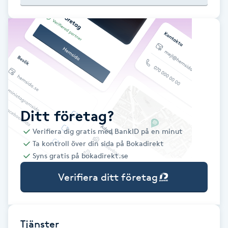
Babylights
Balayage
Bambumassage
Barber
Ditt företag?
Verifiera dig gratis med BankID på en minut
Barnklippning
Ta kontroll över din sida på Bokadirekt
Syns gratis på bokadirekt.se
BIAB
Verifiera ditt företag
Blowout
Bottenfärg
Tjänster