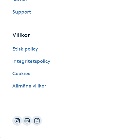
Fotsvamp
Support
Fotvård
Villkor
Fransar
Etisk policy
Fransborttagning
Integritetspolicy
Cookies
Fransfärgning
Allmäna villkor
Fransförlängning
Fransförlängning Megavolym
Fransförlängning Volym