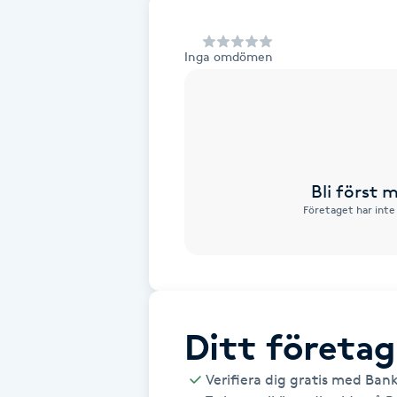
Alternativmedicin
Inga omdömen
Andningsmassage
Ansiktslyft utan kirurgi
Aromamassage
Bli först
Företaget har inte
Ashtanga Yoga
Ayurveda
Ayurvedisk Massage
Ditt företag
Ansiktsbehandling djuprengörande
Verifiera dig gratis med Ban
B