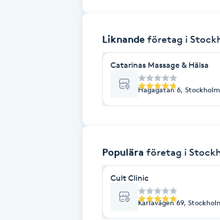
Brynformning
Liknande
företag
i Stoc
Brynfärgning
Catarinas Massage & Hälsa
Brynplockning
Hagagatan 6, Stockholm
Bröllopsuppsättning
C
Celluliter
Populära
företag
i Stock
Coachning
Cult Clinic
Color correction
Karlavägen 69, Stockhol