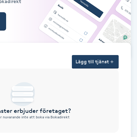
Bokadirekt
Lägg till tjänst
nster erbjuder företaget?
ör nuvarande inte att boka via Bokadirekt