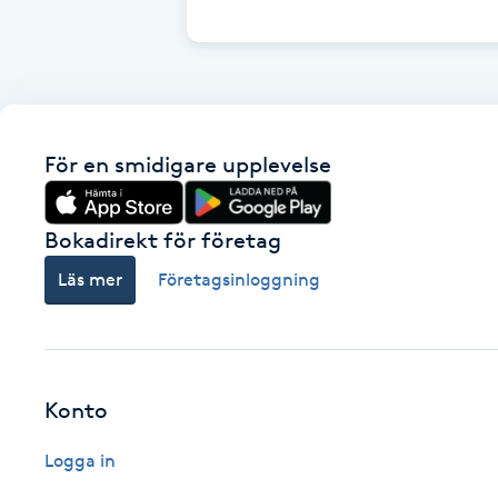
Cryoterapi
D
Damklippning
För en smidigare upplevelse
Dermapen
Diamantslipning
Bokadirekt för företag
E
Läs mer
Företagsinloggning
Enzympeeling
Extensions
Konto
Extensions borttagning
Logga in