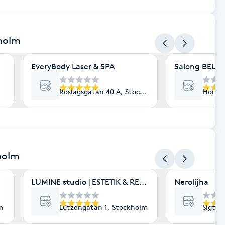
kholm
EveryBody Laser & SPA
Salong BELLA
Roslagsgatan 40 A, Stockholm
Hornsg
holm
LUMINE studio | ESTETIK & RENEWAL | HUDVÅRD 
Nerolijha
m
Lützengatan 1, Stockholm
Sigtun