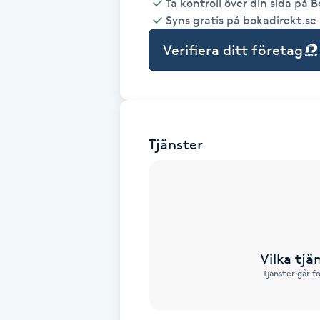
Ta kontroll över din sida på 
Syns gratis på bokadirekt.se
Babylights
Verifiera ditt företag
Balayage
Bambumassage
Tjänster
Barber
Barnklippning
BIAB
Vilka tjä
Blowout
Tjänster går f
Bottenfärg