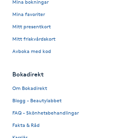
Eyeliner-tatuering
Mina bokningar
F
Mina favoriter
Face framing
Mitt presentkort
Mitt friskvårdskort
Faceliftmassage
Avboka med kod
Fet hårbotten
Bokadirekt
Fettreducering
Om Bokadirekt
Fibromassage
Blogg - Beautylabbet
Fillers
FAQ - Skönhetsbehandlingar
Fakta & Råd
Fotmassage
Karriär