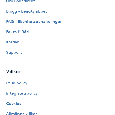
Om Bokadirekt
Fransk manikyr
Blogg - Beautylabbet
Fransrengöring
FAQ - Skönhetsbehandlingar
Fakta & Råd
Frekvensterapi
Karriär
Friskvård
Support
Friskvårdsmassage
Villkor
Frisör
Etisk policy
Funktionsanalys
Integritetspolicy
Cookies
Färgning
Allmänna villkor