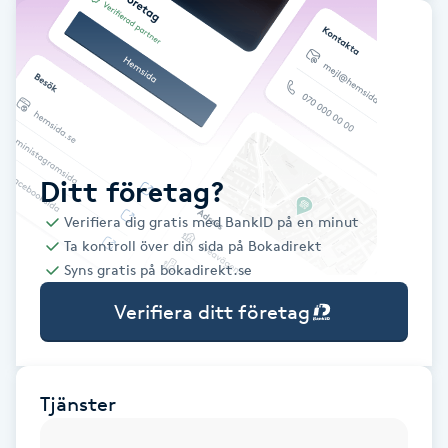
Babylights
Balayage
Bambumassage
Ditt företag?
Barber
Verifiera dig gratis med BankID på en minut
Ta kontroll över din sida på Bokadirekt
Barnklippning
Syns gratis på bokadirekt.se
Verifiera ditt företag
BIAB
Blowout
Tjänster
Bottenfärg