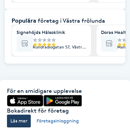
F
Populära
företag
i Västra frölunda
Face framing
Signehöjds Hälsoklinik
Doras Health
Faceliftmassage
Rundradiogatan 57, Västra Frölunda
Mandol
Fet hårbotten
Fettreducering
Fibromassage
För en smidigare upplevelse
Fillers
Bokadirekt för företag
Fotmassage
Läs mer
Företagsinloggning