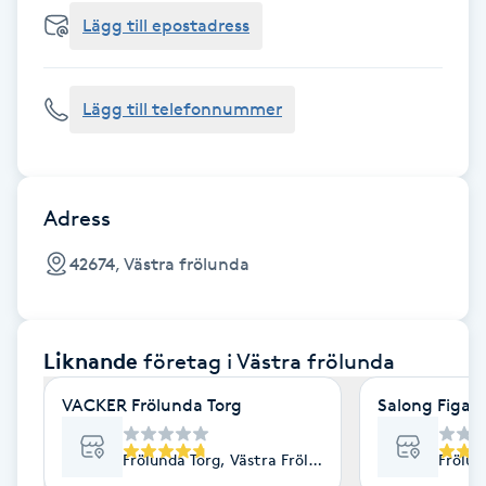
Cryoterapi
Lägg till epostadress
D
Damklippning
Lägg till telefonnummer
Dermapen
Diamantslipning
Adress
E
42674, Västra frölunda
Enzympeeling
Liknande
företag
i Västra frölunda
Extensions
VACKER Frölunda Torg
Salong Figaro
Extensions borttagning
Frölunda Torg, Västra Frölunda
Frölun
Eyeliner-tatuering