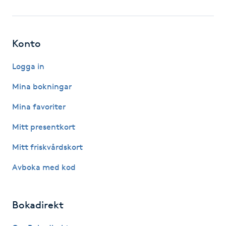
Fotsvamp
Fotvård
Konto
Fransar
Logga in
Mina bokningar
Fransborttagning
Mina favoriter
Fransfärgning
Mitt presentkort
Mitt friskvårdskort
Fransförlängning
Avboka med kod
Fransförlängning Megavolym
Bokadirekt
Fransförlängning Volym