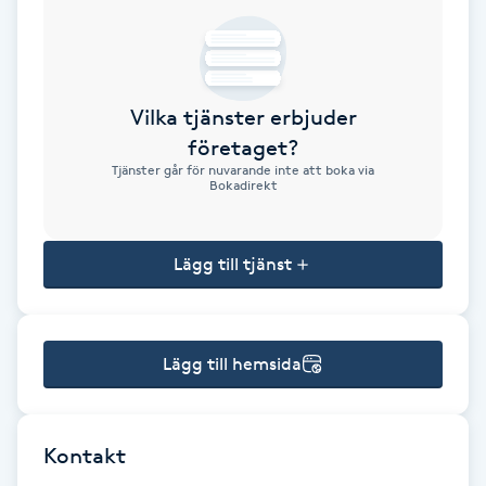
Brynformning
Brynfärgning
Vilka tjänster erbjuder
företaget?
Brynplockning
Tjänster går för nuvarande inte att boka via
Bokadirekt
Bröllopsuppsättning
C
Lägg till tjänst
Celluliter
Lägg till hemsida
Coachning
Color correction
Kontakt