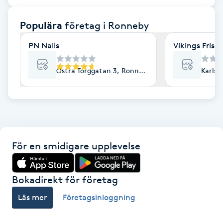
F
Populära
företag
i Ronneby
Face framing
PN Nails
Vikings Frisör
Faceliftmassage
Östra Torggatan 3, Ronneby
Karlsk
Fet hårbotten
Fettreducering
För en smidigare upplevelse
Fibromassage
Fillers
Bokadirekt för företag
Läs mer
Företagsinloggning
Fotmassage