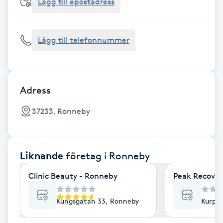
Cryoterapi
Lägg till epostadress
D
Lägg till telefonnummer
Damklippning
Dermapen
Adress
Diamantslipning
37233, Ronneby
E
Enzympeeling
Liknande
företag
i Ronneby
Extensions
Clinic Beauty - Ronneby
Peak Recover
Extensions borttagning
Kungsgatan 33, Ronneby
Kurpr
Eyeliner-tatuering