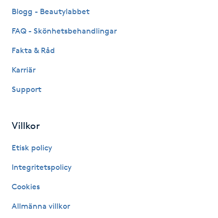
Fransk manikyr
Blogg - Beautylabbet
FAQ - Skönhetsbehandlingar
Fransrengöring
Fakta & Råd
Frekvensterapi
Karriär
Support
Friskvård
Friskvårdsmassage
Villkor
Frisör
Etisk policy
Integritetspolicy
Funktionsanalys
Cookies
Färgning
Allmänna villkor