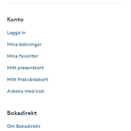
Fotsvamp
Konto
Fotvård
Logga in
Fransar
Mina bokningar
Fransborttagning
Mina favoriter
Mitt presentkort
Fransfärgning
Mitt friskvårdskort
Fransförlängning
Avboka med kod
Fransförlängning Megavolym
Bokadirekt
Fransförlängning Volym
Om Bokadirekt