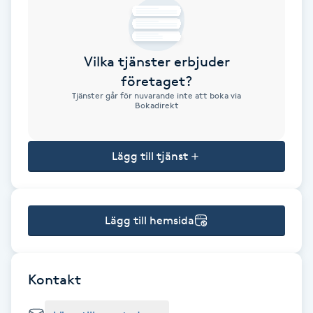
Brynformning
Vilka tjänster erbjuder
Brynfärgning
företaget?
Tjänster går för nuvarande inte att boka via
Brynplockning
Bokadirekt
Bröllopsuppsättning
Lägg till tjänst
C
Celluliter
Lägg till hemsida
Coachning
Color correction
Kontakt