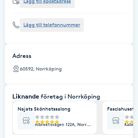
Cryoterapi
Lägg till epostadress
D
Lägg till telefonnummer
Damklippning
Dermapen
Adress
Diamantslipning
60592, Norrköping
E
Enzympeeling
Liknande
företag
i Norrköping
Extensions
Najats Skönhetssalong
Fasciahuset- 
Extensions borttagning
Albrektsvägen 122A, Norrköping
Kabelv
Eyeliner-tatuering