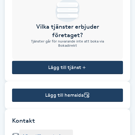
Brynformning
Vilka tjänster erbjuder
Brynfärgning
företaget?
Tjänster går för nuvarande inte att boka via
Brynplockning
Bokadirekt
Bröllopsuppsättning
Lägg till tjänst
C
Celluliter
Lägg till hemsida
Coachning
Color correction
Kontakt