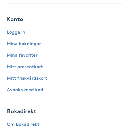
Fotsvamp
Konto
Fotvård
Logga in
Fransar
Mina bokningar
Fransborttagning
Mina favoriter
Mitt presentkort
Fransfärgning
Mitt friskvårdskort
Fransförlängning
Avboka med kod
Fransförlängning Megavolym
Bokadirekt
Fransförlängning Volym
Om Bokadirekt