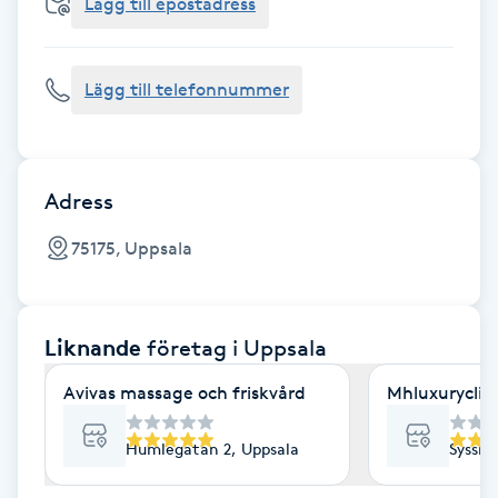
Cryoterapi
Lägg till epostadress
D
Lägg till telefonnummer
Damklippning
Dermapen
Adress
Diamantslipning
75175, Uppsala
E
Enzympeeling
Liknande
företag
i Uppsala
Extensions
Avivas massage och friskvård
Mhluxuryclini
Extensions borttagning
Humlegatan 2, Uppsala
Sysslo
Eyeliner-tatuering