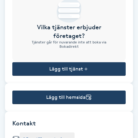
Brynformning
Vilka tjänster erbjuder
Brynfärgning
företaget?
Tjänster går för nuvarande inte att boka via
Brynplockning
Bokadirekt
Bröllopsuppsättning
Lägg till tjänst
C
Celluliter
Lägg till hemsida
Coachning
Color correction
Kontakt