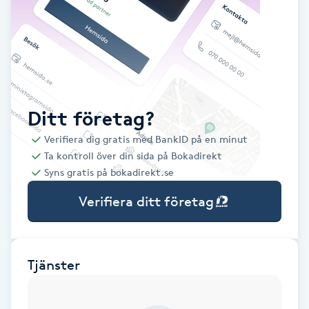
Babylights
Balayage
Bambumassage
Ditt företag?
Verifiera dig gratis med BankID på en minut
Barber
Ta kontroll över din sida på Bokadirekt
Syns gratis på bokadirekt.se
Barnklippning
Verifiera ditt företag
BIAB
Blowout
Tjänster
Bottenfärg