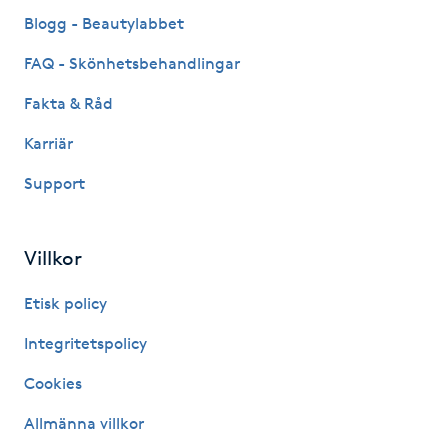
Fransk manikyr
Blogg - Beautylabbet
FAQ - Skönhetsbehandlingar
Fransrengöring
Fakta & Råd
Frekvensterapi
Karriär
Support
Friskvård
Friskvårdsmassage
Villkor
Frisör
Etisk policy
Integritetspolicy
Funktionsanalys
Cookies
Färgning
Allmänna villkor