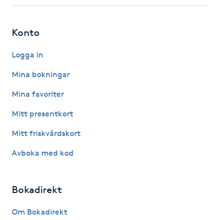
Fotsvamp
Konto
Fotvård
Logga in
Fransar
Mina bokningar
Fransborttagning
Mina favoriter
Mitt presentkort
Fransfärgning
Mitt friskvårdskort
Fransförlängning
Avboka med kod
Fransförlängning Megavolym
Bokadirekt
Fransförlängning Volym
Om Bokadirekt