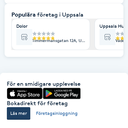
F
Populära
företag
i Uppsala
Face framing
Dolor
Uppsala Hud 
Faceliftmassage
Timmermansgatan 12A, Uppsala
Väderk
Fet hårbotten
Fettreducering
För en smidigare upplevelse
Fibromassage
Fillers
Bokadirekt för företag
Läs mer
Företagsinloggning
Fotmassage