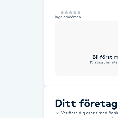
Alternativmedicin
Inga omdömen
Andningsmassage
Ansiktslyft utan kirurgi
Aromamassage
Bli först
Företaget har inte
Ashtanga Yoga
Ayurveda
Ayurvedisk Massage
Ditt företag
Ansiktsbehandling djuprengörande
Verifiera dig gratis med Ban
B