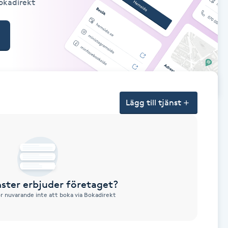
Bokadirekt
Lägg till tjänst
nster erbjuder företaget?
ör nuvarande inte att boka via Bokadirekt