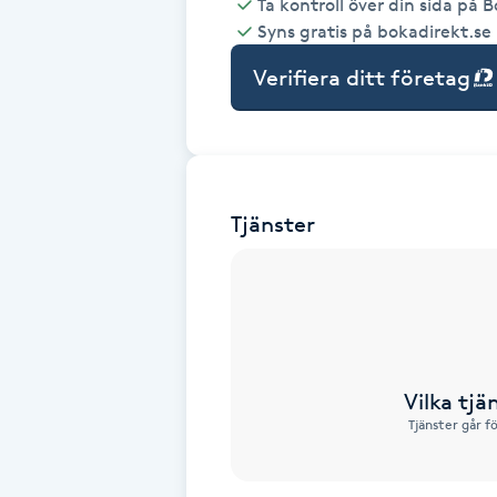
Ta kontroll över din sida på 
Syns gratis på bokadirekt.se
Babylights
Verifiera ditt företag
Balayage
Bambumassage
Tjänster
Barber
Barnklippning
BIAB
Vilka tjä
Blowout
Tjänster går f
Bottenfärg