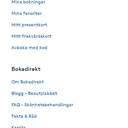
Eyeliner-tatuering
Mina bokningar
F
Mina favoriter
Face framing
Mitt presentkort
Mitt friskvårdskort
Faceliftmassage
Avboka med kod
Fet hårbotten
Bokadirekt
Fettreducering
Om Bokadirekt
Fibromassage
Blogg - Beautylabbet
Fillers
FAQ - Skönhetsbehandlingar
Fakta & Råd
Fotmassage
Karriär