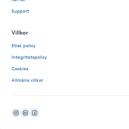
Fotsvamp
Support
Fotvård
Villkor
Fransar
Etisk policy
Fransborttagning
Integritetspolicy
Cookies
Fransfärgning
Allmäna villkor
Fransförlängning
Fransförlängning Megavolym
Fransförlängning Volym