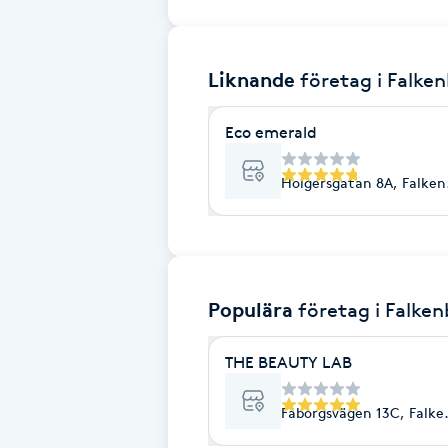
Brynformning
Liknande
företag
i Falke
Brynfärgning
Eco emerald
Brynplockning
Holgersgatan 8A, Falken
Bröllopsuppsättning
C
Celluliter
Populära
företag
i Falke
Coachning
THE BEAUTY LAB
Color correction
Fåborgsvägen 13C, Falke