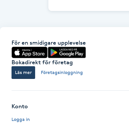
Cryoterapi
D
Damklippning
För en smidigare upplevelse
Dermapen
Diamantslipning
Bokadirekt för företag
E
Läs mer
Företagsinloggning
Enzympeeling
Extensions
Konto
Extensions borttagning
Logga in