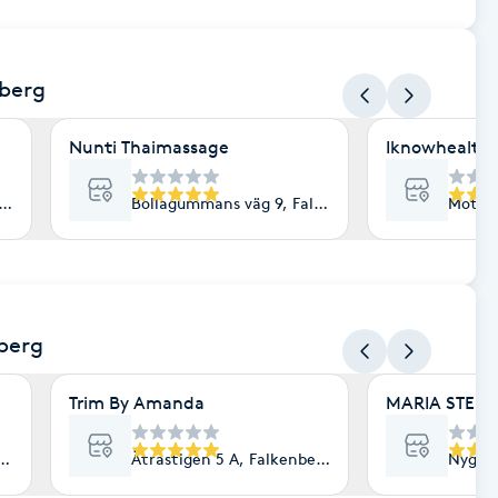
nberg
Nunti Thaimassage
Iknowhealth
berg
Bollagummans väg 9, Falkenberg
Motell
nberg
Trim By Amanda
MARIA STELL
nberg
Ätrastigen 5 A, Falkenberg
Nygata