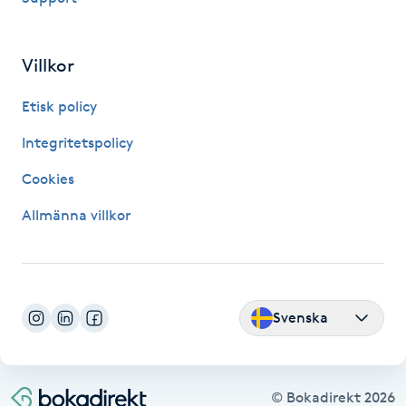
Fransk manikyr
Villkor
Fransrengöring
Etisk policy
Frekvensterapi
Integritetspolicy
Friskvård
Cookies
Allmänna villkor
Friskvårdsmassage
Frisör
Svenska
Funktionsanalys
Färgning
© Bokadirekt
2026