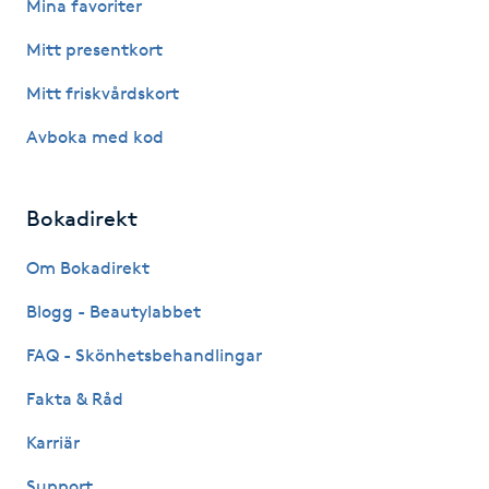
Mina favoriter
Fotsvamp
Mitt presentkort
Fotvård
Mitt friskvårdskort
Avboka med kod
Fransar
Fransborttagning
Bokadirekt
Fransfärgning
Om Bokadirekt
Blogg - Beautylabbet
Fransförlängning
FAQ - Skönhetsbehandlingar
Fransförlängning Megavolym
Fakta & Råd
Karriär
Fransförlängning Volym
Support