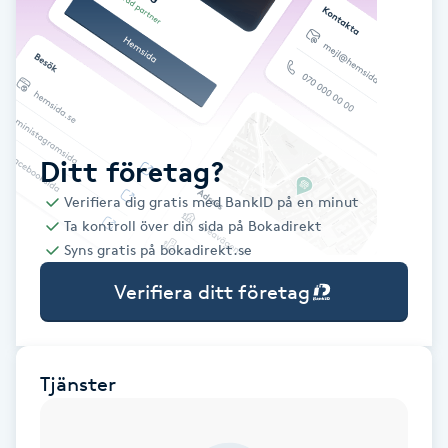
Babylights
Balayage
Bambumassage
Ditt företag?
Verifiera dig gratis med BankID på en minut
Barber
Ta kontroll över din sida på Bokadirekt
Syns gratis på bokadirekt.se
Barnklippning
Verifiera ditt företag
BIAB
Blowout
Tjänster
Bottenfärg