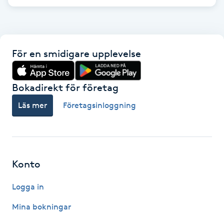
F
Face framing
För en smidigare upplevelse
Faceliftmassage
Bokadirekt för företag
Fet hårbotten
Läs mer
Företagsinloggning
Fettreducering
Fibromassage
Konto
Fillers
Logga in
Fotmassage
Mina bokningar