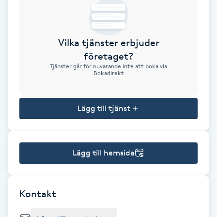
Brynformning
Vilka tjänster erbjuder
Brynfärgning
företaget?
Tjänster går för nuvarande inte att boka via
Brynplockning
Bokadirekt
Bröllopsuppsättning
Lägg till tjänst
C
Celluliter
Lägg till hemsida
Coachning
Color correction
Kontakt