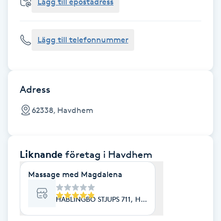
Cryoterapi
Lägg till epostadress
D
Lägg till telefonnummer
Damklippning
Dermapen
Adress
Diamantslipning
62338, Havdhem
E
Enzympeeling
Liknande
företag
i Havdhem
Extensions
Massage med Magdalena
Extensions borttagning
HABLINGBO STJUPS 711, Havdhem
Eyeliner-tatuering