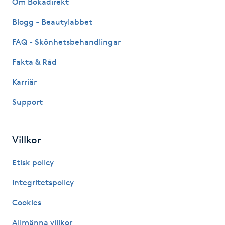
Om Bokadirekt
Fransk manikyr
Blogg - Beautylabbet
Fransrengöring
FAQ - Skönhetsbehandlingar
Fakta & Råd
Frekvensterapi
Karriär
Friskvård
Support
Friskvårdsmassage
Villkor
Frisör
Etisk policy
Funktionsanalys
Integritetspolicy
Cookies
Färgning
Allmänna villkor