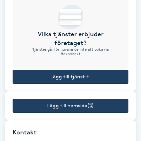
Brynformning
Brynfärgning
Vilka tjänster erbjuder
företaget?
Brynplockning
Tjänster går för nuvarande inte att boka via
Bokadirekt
Bröllopsuppsättning
C
Lägg till tjänst
Celluliter
Lägg till hemsida
Coachning
Color correction
Kontakt