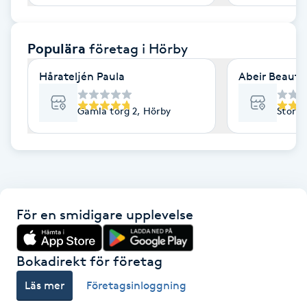
F
Populära
företag
i Hörby
Face framing
Hårateljén Paula
Abeir Beauty
Faceliftmassage
Gamla torg 2, Hörby
Storga
Fet hårbotten
Fettreducering
Fibromassage
För en smidigare upplevelse
Fillers
Bokadirekt för företag
Fotmassage
Läs mer
Företagsinloggning