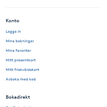
Fotsvamp
Fotvård
Konto
Fransar
Logga in
Mina bokningar
Fransborttagning
Mina favoriter
Fransfärgning
Mitt presentkort
Mitt friskvårdskort
Fransförlängning
Avboka med kod
Fransförlängning Megavolym
Bokadirekt
Fransförlängning Volym