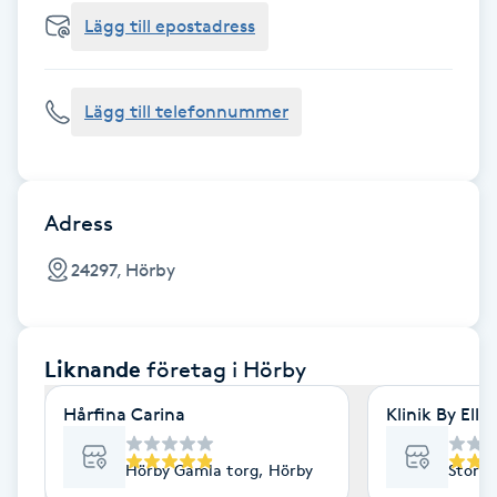
Cryoterapi
Lägg till epostadress
D
Damklippning
Lägg till telefonnummer
Dermapen
Diamantslipning
Adress
E
24297, Hörby
Enzympeeling
Liknande
företag
i Hörby
Extensions
Hårfina Carina
Klinik By Elle
Extensions borttagning
Hörby Gamla torg, Hörby
Storga
Eyeliner-tatuering