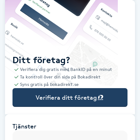
Babylights
Balayage
Bambumassage
Ditt företag?
Barber
Verifiera dig gratis med BankID på en minut
Ta kontroll över din sida på Bokadirekt
Barnklippning
Syns gratis på bokadirekt.se
Verifiera ditt företag
BIAB
Blowout
Tjänster
Bottenfärg