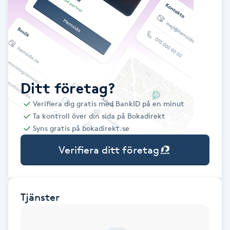
Babylights
Balayage
Bambumassage
Ditt företag?
Verifiera dig gratis med BankID på en minut
Barber
Ta kontroll över din sida på Bokadirekt
Syns gratis på bokadirekt.se
Barnklippning
Verifiera ditt företag
BIAB
Blowout
Tjänster
Bottenfärg