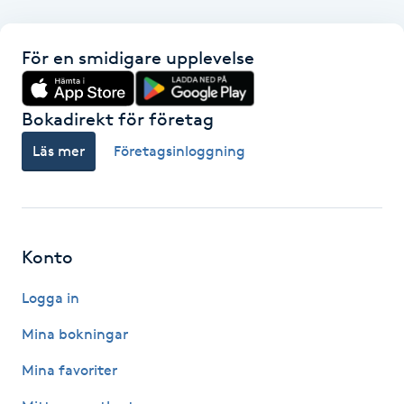
F
För en smidigare upplevelse
Face framing
Bokadirekt för företag
Faceliftmassage
Läs mer
Företagsinloggning
Fet hårbotten
Fettreducering
Konto
Fibromassage
Logga in
Fillers
Mina bokningar
Mina favoriter
Fotmassage