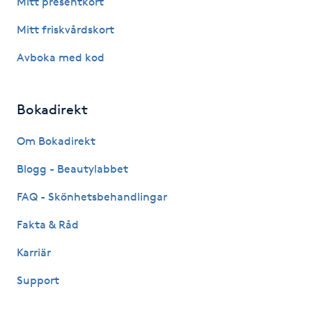
Mitt presentkort
Fotsvamp
Mitt friskvårdskort
Fotvård
Avboka med kod
Fransar
Bokadirekt
Fransborttagning
Om Bokadirekt
Blogg - Beautylabbet
Fransfärgning
FAQ - Skönhetsbehandlingar
Fransförlängning
Fakta & Råd
Fransförlängning Megavolym
Karriär
Support
Fransförlängning Volym