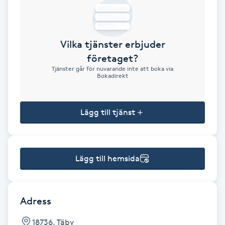
Brynformning
Vilka tjänster erbjuder
Brynfärgning
företaget?
Tjänster går för nuvarande inte att boka via
Brynplockning
Bokadirekt
Bröllopsuppsättning
Lägg till tjänst
C
Celluliter
Lägg till hemsida
Coachning
Color correction
Adress
18736, Täby