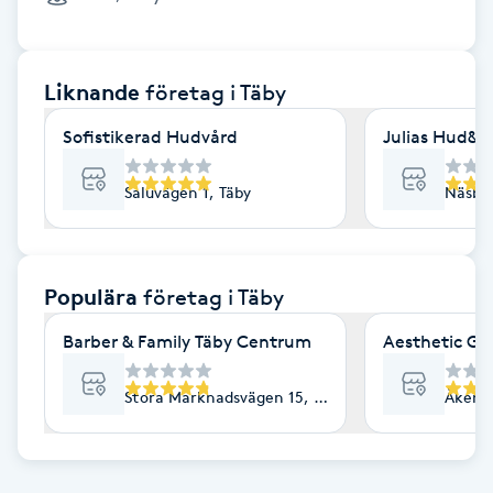
Cryoterapi
D
Liknande
företag
i Täby
Damklippning
Sofistikerad Hudvård
Julias Hud&
Dermapen
Saluvägen 1, Täby
Näsbyd
Diamantslipning
E
Populära
företag
i Täby
Enzympeeling
Barber & Family Täby Centrum
Aesthetic Gl
Extensions
Stora Marknadsvägen 15, Täby
Åkerby
Extensions borttagning
Eyeliner-tatuering