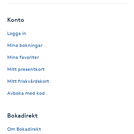
Fotsvamp
Konto
Fotvård
Logga in
Fransar
Mina bokningar
Fransborttagning
Mina favoriter
Mitt presentkort
Fransfärgning
Mitt friskvårdskort
Fransförlängning
Avboka med kod
Fransförlängning Megavolym
Bokadirekt
Fransförlängning Volym
Om Bokadirekt