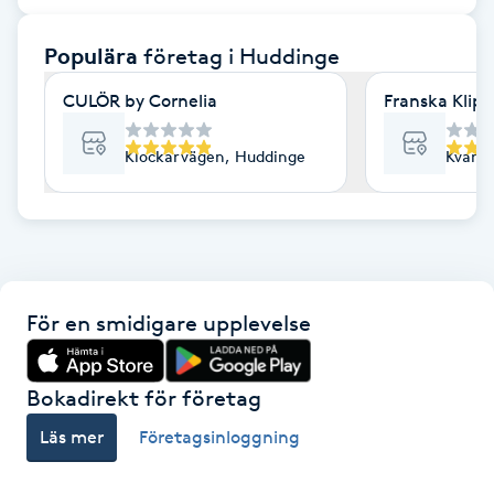
F
Populära
företag
i Huddinge
Face framing
CULÖR by Cornelia
Franska Klipp
Faceliftmassage
Klockarvägen, Huddinge
Kvarnb
Fet hårbotten
Fettreducering
För en smidigare upplevelse
Fibromassage
Fillers
Bokadirekt för företag
Läs mer
Företagsinloggning
Fotmassage