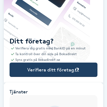
Babylights
Balayage
Bambumassage
Ditt företag?
Verifiera dig gratis med BankID på en minut
Barber
Ta kontroll över din sida på Bokadirekt
Syns gratis på bokadirekt.se
Barnklippning
Verifiera ditt företag
BIAB
Blowout
Tjänster
Bottenfärg