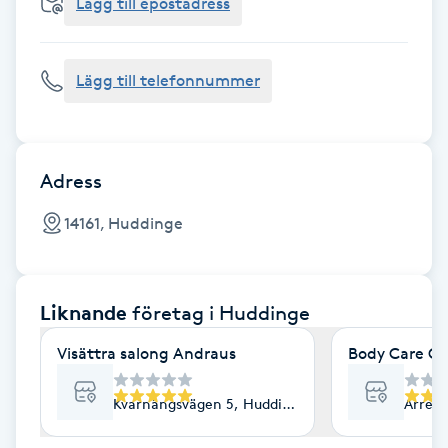
Cryoterapi
Lägg till epostadress
D
Lägg till telefonnummer
Damklippning
Dermapen
Adress
Diamantslipning
14161, Huddinge
E
Enzympeeling
Liknande
företag
i Huddinge
Extensions
Visättra salong Andraus
Body Care Ce
Extensions borttagning
Kvarnängsvägen 5, Huddinge
Arren
Eyeliner-tatuering