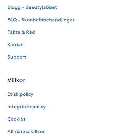
Fransk manikyr
Blogg - Beautylabbet
FAQ - Skönhetsbehandlingar
Fransrengöring
Fakta & Råd
Frekvensterapi
Karriär
Support
Friskvård
Friskvårdsmassage
Villkor
Frisör
Etisk policy
Integritetspolicy
Funktionsanalys
Cookies
Färgning
Allmänna villkor