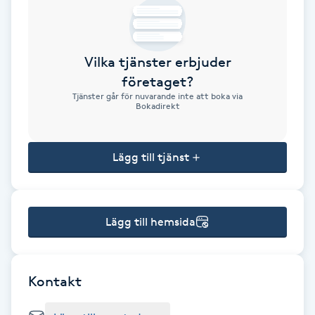
Brynformning
Vilka tjänster erbjuder
Brynfärgning
företaget?
Tjänster går för nuvarande inte att boka via
Brynplockning
Bokadirekt
Bröllopsuppsättning
Lägg till tjänst
C
Celluliter
Lägg till hemsida
Coachning
Color correction
Kontakt