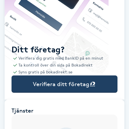
Babylights
Balayage
Bambumassage
Ditt företag?
Verifiera dig gratis med BankID på en minut
Barber
Ta kontroll över din sida på Bokadirekt
Syns gratis på bokadirekt.se
Barnklippning
Verifiera ditt företag
BIAB
Blowout
Tjänster
Bottenfärg