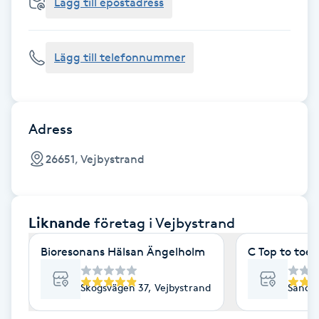
Cryoterapi
Lägg till epostadress
D
Lägg till telefonnummer
Damklippning
Dermapen
Adress
Diamantslipning
26651, Vejbystrand
E
Enzympeeling
Liknande
företag
i Vejbystrand
Extensions
Bioresonans Hälsan Ängelholm
C Top to toe
Extensions borttagning
Skogsvägen 37, Vejbystrand
Sandly
Eyeliner-tatuering