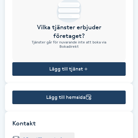
Brynformning
Vilka tjänster erbjuder
Brynfärgning
företaget?
Tjänster går för nuvarande inte att boka via
Brynplockning
Bokadirekt
Bröllopsuppsättning
Lägg till tjänst
C
Celluliter
Lägg till hemsida
Coachning
Color correction
Kontakt