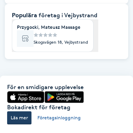
F
Populära
företag
i Vejbystrand
Face framing
Przygocki, Mateusz Massage
Faceliftmassage
Skogsvägen 18, Vejbystrand
Fet hårbotten
Fettreducering
För en smidigare upplevelse
Fibromassage
Fillers
Bokadirekt för företag
Läs mer
Företagsinloggning
Fotmassage