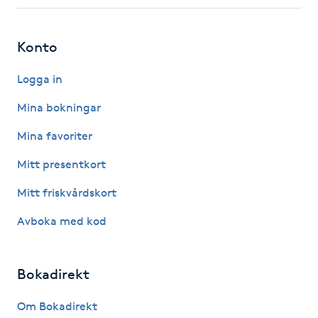
Fotsvamp
Konto
Fotvård
Logga in
Fransar
Mina bokningar
Fransborttagning
Mina favoriter
Mitt presentkort
Fransfärgning
Mitt friskvårdskort
Fransförlängning
Avboka med kod
Fransförlängning Megavolym
Bokadirekt
Fransförlängning Volym
Om Bokadirekt