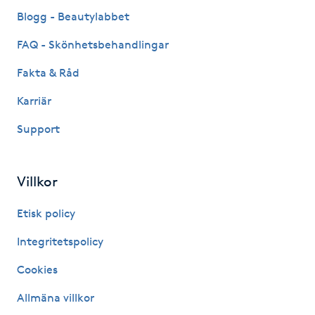
Fransk manikyr
Blogg - Beautylabbet
FAQ - Skönhetsbehandlingar
Fransrengöring
Fakta & Råd
Frekvensterapi
Karriär
Support
Friskvård
Friskvårdsmassage
Villkor
Frisör
Etisk policy
Integritetspolicy
Funktionsanalys
Cookies
Färgning
Allmäna villkor