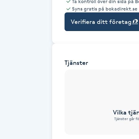
Ta kontroll över din sida på 
Syns gratis på bokadirekt.se
Babylights
Verifiera ditt företag
Balayage
Bambumassage
Tjänster
Barber
Barnklippning
BIAB
Vilka tjä
Blowout
Tjänster går f
Bottenfärg