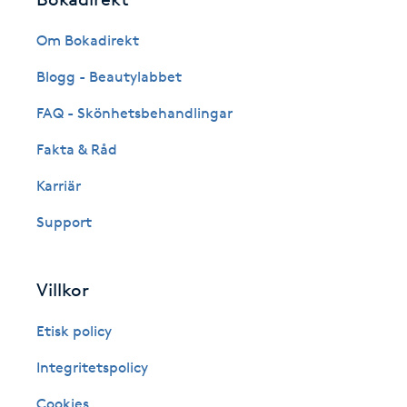
Eyeliner-tatuering
F
Om Bokadirekt
Face framing
Blogg - Beautylabbet
FAQ - Skönhetsbehandlingar
Faceliftmassage
Fakta & Råd
Fet hårbotten
Karriär
Support
Fettreducering
Fibromassage
Villkor
Fillers
Etisk policy
Integritetspolicy
Fotmassage
Cookies