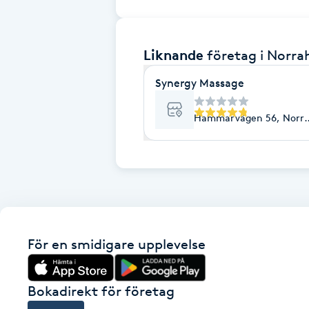
Brynformning
Liknande
företag
i Norr
Brynfärgning
Synergy Massage
Brynplockning
Hammarvägen 56, Norr
Bröllopsuppsättning
C
Celluliter
Coachning
För en smidigare upplevelse
Color correction
Bokadirekt för företag