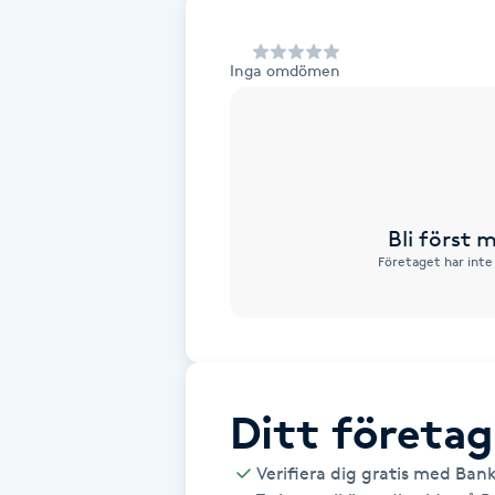
Alternativmedicin
Inga omdömen
Andningsmassage
Ansiktslyft utan kirurgi
Aromamassage
Bli först
Företaget har inte
Ashtanga Yoga
Ayurveda
Ayurvedisk Massage
Ditt företag
Ansiktsbehandling djuprengörande
Verifiera dig gratis med Ban
B