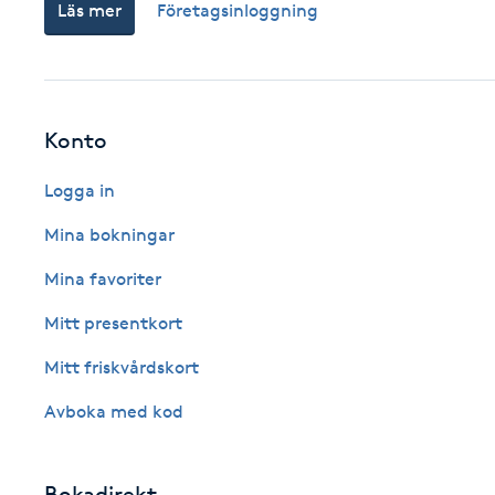
Läs mer
Företagsinloggning
Cryoterapi
D
Damklippning
Konto
Dermapen
Logga in
Diamantslipning
Mina bokningar
E
Mina favoriter
Enzympeeling
Mitt presentkort
Mitt friskvårdskort
Extensions
Avboka med kod
Extensions borttagning
Bokadirekt