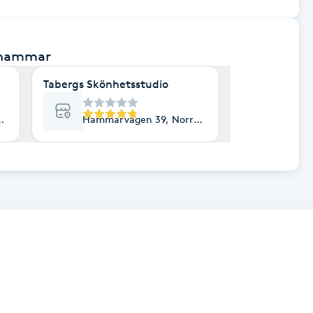
ahammar
Tabergs Skönhetsstudio
ahammar
Hammarvägen 39, Norrahammar