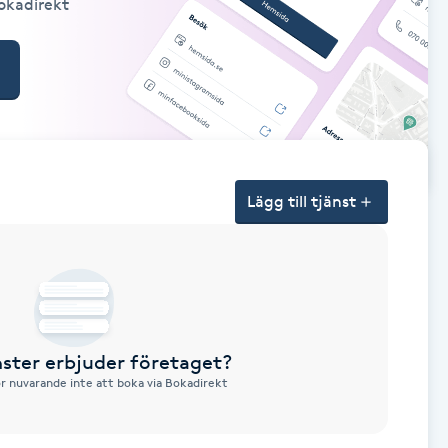
Bokadirekt
Lägg till tjänst
nster erbjuder företaget?
ör nuvarande inte att boka via Bokadirekt