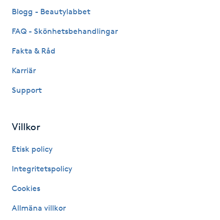
Fransk manikyr
Blogg - Beautylabbet
FAQ - Skönhetsbehandlingar
Fransrengöring
Fakta & Råd
Frekvensterapi
Karriär
Support
Friskvård
Friskvårdsmassage
Villkor
Frisör
Etisk policy
Integritetspolicy
Funktionsanalys
Cookies
Färgning
Allmäna villkor