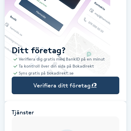
Babylights
Balayage
Bambumassage
Ditt företag?
Verifiera dig gratis med BankID på en minut
Barber
Ta kontroll över din sida på Bokadirekt
Syns gratis på bokadirekt.se
Barnklippning
Verifiera ditt företag
BIAB
Blowout
Tjänster
Bottenfärg