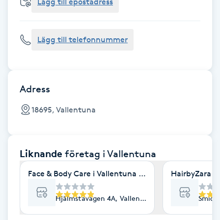
Cryoterapi
Lägg till epostadress
D
Lägg till telefonnummer
Damklippning
Dermapen
Adress
Diamantslipning
18695, Vallentuna
E
Enzympeeling
Liknande
företag
i Vallentuna
Extensions
Face & Body Care i Vallentuna AB
HairbyZara A
Extensions borttagning
Hjälmstavägen 4A, Vallentuna
Smides
Eyeliner-tatuering