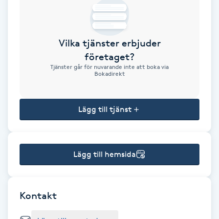
Brynformning
Vilka tjänster erbjuder
Brynfärgning
företaget?
Tjänster går för nuvarande inte att boka via
Brynplockning
Bokadirekt
Bröllopsuppsättning
Lägg till tjänst
C
Celluliter
Lägg till hemsida
Coachning
Color correction
Kontakt