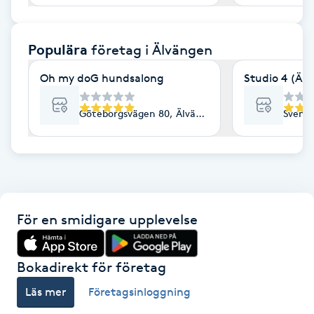
F
Populära
företag
i Älvängen
Face framing
Oh my doG hundsalong
Studio 4 (Äl
Faceliftmassage
Göteborgsvägen 80, Älvängen
Svenst
Fet hårbotten
Fettreducering
Fibromassage
För en smidigare upplevelse
Fillers
Bokadirekt för företag
Fotmassage
Läs mer
Företagsinloggning