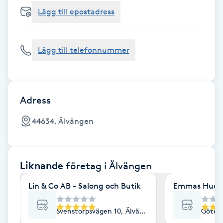
Cryoterapi
Lägg till epostadress
D
Damklippning
Lägg till telefonnummer
Dermapen
Diamantslipning
Adress
E
44634, Älvängen
Enzympeeling
Liknande
företag
i Älvängen
Extensions
Lin & Co AB - Salong och Butik
Emmas Hudv
Extensions borttagning
Svenstorpsvägen 10, Älvängen
Göteb
Eyeliner-tatuering