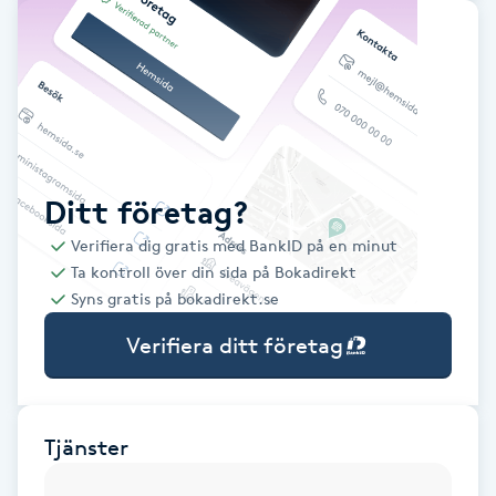
Babylights
Balayage
Bambumassage
Ditt företag?
Barber
Verifiera dig gratis med BankID på en minut
Ta kontroll över din sida på Bokadirekt
Barnklippning
Syns gratis på bokadirekt.se
Verifiera ditt företag
BIAB
Blowout
Tjänster
Bottenfärg