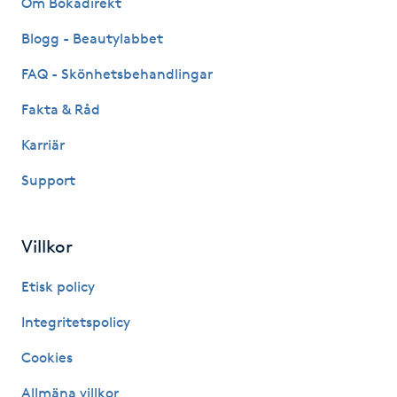
Om Bokadirekt
Fransk manikyr
Blogg - Beautylabbet
Fransrengöring
FAQ - Skönhetsbehandlingar
Fakta & Råd
Frekvensterapi
Karriär
Friskvård
Support
Friskvårdsmassage
Villkor
Frisör
Etisk policy
Funktionsanalys
Integritetspolicy
Cookies
Färgning
Allmäna villkor