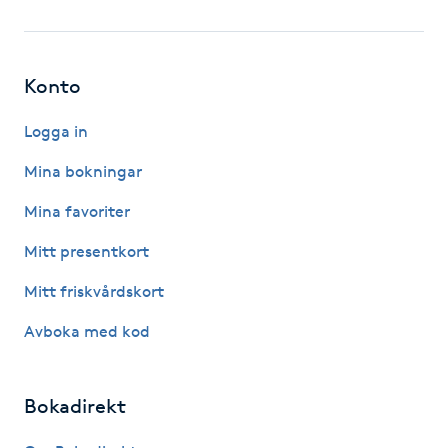
Fotsvamp
Fotvård
Konto
Fransar
Logga in
Mina bokningar
Fransborttagning
Mina favoriter
Fransfärgning
Mitt presentkort
Mitt friskvårdskort
Fransförlängning
Avboka med kod
Fransförlängning Megavolym
Bokadirekt
Fransförlängning Volym