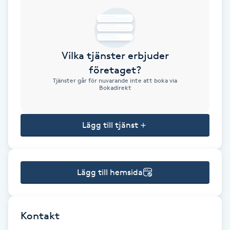
Brynformning
Brynfärgning
Vilka tjänster erbjuder
företaget?
Brynplockning
Tjänster går för nuvarande inte att boka via
Bokadirekt
Bröllopsuppsättning
C
Lägg till tjänst
Celluliter
Lägg till hemsida
Coachning
Color correction
Kontakt