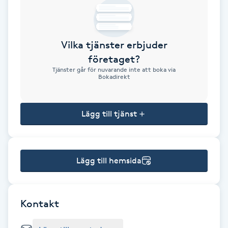
Brynformning
Vilka tjänster erbjuder
Brynfärgning
företaget?
Tjänster går för nuvarande inte att boka via
Brynplockning
Bokadirekt
Bröllopsuppsättning
Lägg till tjänst
C
Celluliter
Lägg till hemsida
Coachning
Color correction
Kontakt