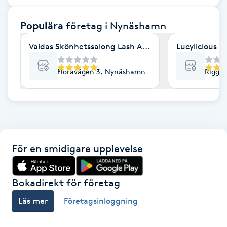
F
Populära
företag
i Nynäshamn
Face framing
Vaidas Skönhetssalong Lash Academy
Lucylicious S
Faceliftmassage
Floravägen 3, Nynäshamn
Riggv
Fet hårbotten
Fettreducering
För en smidigare upplevelse
Fibromassage
Fillers
Bokadirekt för företag
Läs mer
Företagsinloggning
Fotmassage