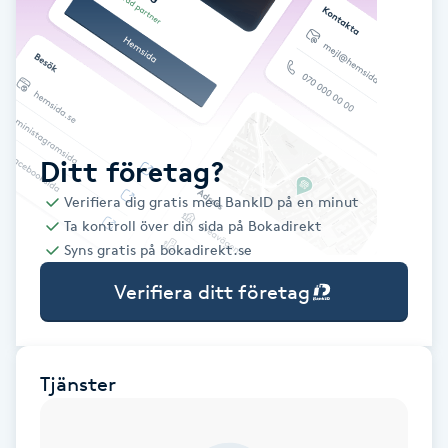
Babylights
Balayage
Bambumassage
Ditt företag?
Verifiera dig gratis med BankID på en minut
Barber
Ta kontroll över din sida på Bokadirekt
Syns gratis på bokadirekt.se
Barnklippning
Verifiera ditt företag
BIAB
Blowout
Tjänster
Bottenfärg