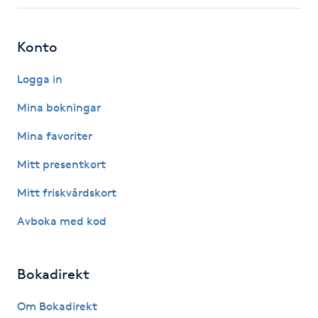
Fotsvamp
Konto
Fotvård
Logga in
Fransar
Mina bokningar
Fransborttagning
Mina favoriter
Mitt presentkort
Fransfärgning
Mitt friskvårdskort
Fransförlängning
Avboka med kod
Fransförlängning Megavolym
Bokadirekt
Fransförlängning Volym
Om Bokadirekt