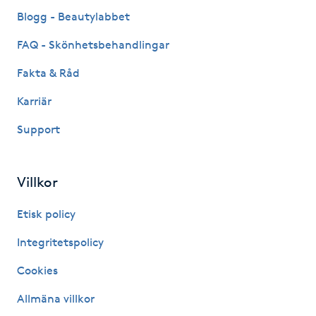
Fransk manikyr
Blogg - Beautylabbet
FAQ - Skönhetsbehandlingar
Fransrengöring
Fakta & Råd
Frekvensterapi
Karriär
Support
Friskvård
Friskvårdsmassage
Villkor
Frisör
Etisk policy
Integritetspolicy
Funktionsanalys
Cookies
Färgning
Allmäna villkor