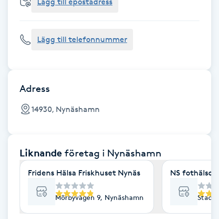
Cryoterapi
Lägg till epostadress
D
Lägg till telefonnummer
Damklippning
Dermapen
Adress
Diamantslipning
14930, Nynäshamn
E
Enzympeeling
Liknande
företag
i Nynäshamn
Extensions
Fridens Hälsa Friskhuset Nynäs
NS fothälsokl
Extensions borttagning
Mörbyvägen 9, Nynäshamn
Stads
Eyeliner-tatuering