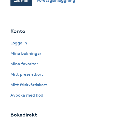
Läs mer
Företagsinloggning
Cryoterapi
D
Damklippning
Konto
Dermapen
Logga in
Diamantslipning
Mina bokningar
E
Mina favoriter
Enzympeeling
Mitt presentkort
Mitt friskvårdskort
Extensions
Avboka med kod
Extensions borttagning
Bokadirekt