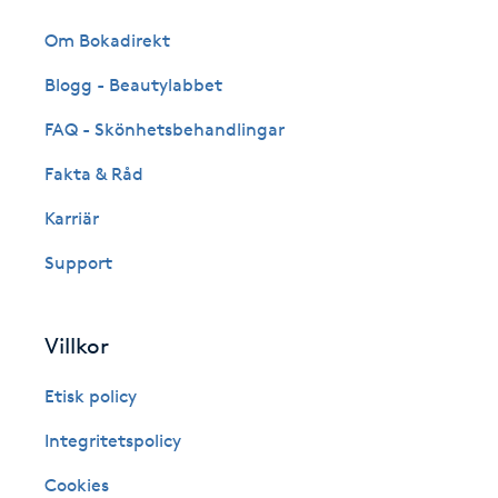
Eyeliner-tatuering
F
Om Bokadirekt
Blogg - Beautylabbet
Face framing
FAQ - Skönhetsbehandlingar
Faceliftmassage
Fakta & Råd
Fet hårbotten
Karriär
Support
Fettreducering
Fibromassage
Villkor
Etisk policy
Fillers
Integritetspolicy
Fotmassage
Cookies