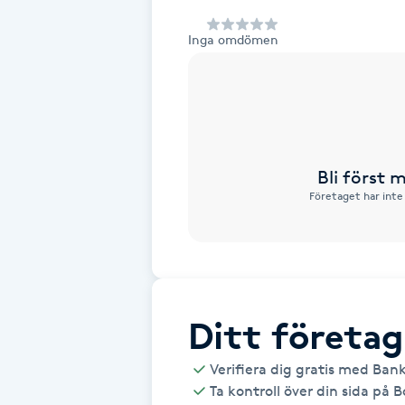
Alternativmedicin
Inga omdömen
Andningsmassage
Ansiktslyft utan kirurgi
Aromamassage
Bli först
Företaget har inte
Ashtanga Yoga
Ayurveda
Ayurvedisk Massage
Ditt företag
Verifiera dig gratis med Ban
Ansiktsbehandling djuprengörande
Ta kontroll över din sida på 
B