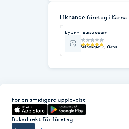
Brynformning
Liknande
företag
i Kärna
Brynfärgning
by ann-louise öbom
Brynplockning
Slånvägen 2, Kärna
Bröllopsuppsättning
C
Celluliter
För en smidigare upplevelse
Coachning
Color correction
Bokadirekt för företag