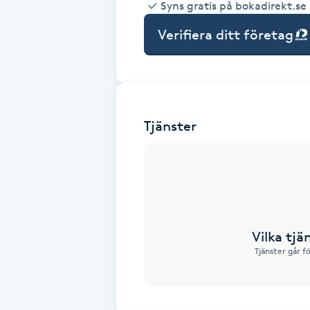
Syns gratis på bokadirekt.se
Babylights
Verifiera ditt företag
Balayage
Bambumassage
Tjänster
Barber
Barnklippning
BIAB
Vilka tjä
Tjänster går f
Blowout
Bottenfärg