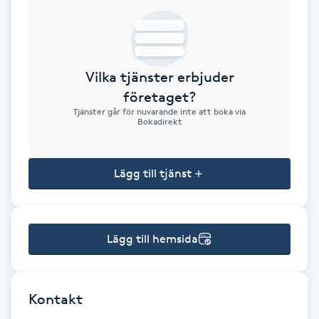
Brynformning
Brynfärgning
Vilka tjänster erbjuder
företaget?
Brynplockning
Tjänster går för nuvarande inte att boka via
Bokadirekt
Bröllopsuppsättning
C
Lägg till tjänst
Celluliter
Lägg till hemsida
Coachning
Color correction
Kontakt