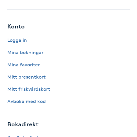
Fotsvamp
Fotvård
Konto
Fransar
Logga in
Mina bokningar
Fransborttagning
Mina favoriter
Fransfärgning
Mitt presentkort
Mitt friskvårdskort
Fransförlängning
Avboka med kod
Fransförlängning Megavolym
Bokadirekt
Fransförlängning Volym