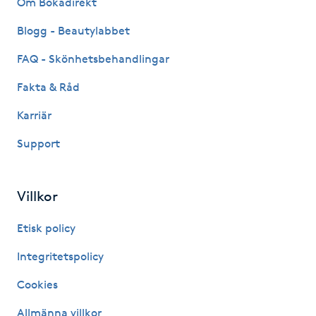
Om Bokadirekt
Fransk manikyr
Blogg - Beautylabbet
Fransrengöring
FAQ - Skönhetsbehandlingar
Fakta & Råd
Frekvensterapi
Karriär
Friskvård
Support
Friskvårdsmassage
Villkor
Frisör
Etisk policy
Funktionsanalys
Integritetspolicy
Cookies
Färgning
Allmänna villkor