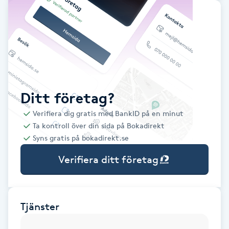
Babylights
Balayage
Bambumassage
Ditt företag?
Barber
Verifiera dig gratis med BankID på en minut
Ta kontroll över din sida på Bokadirekt
Barnklippning
Syns gratis på bokadirekt.se
Verifiera ditt företag
BIAB
Blowout
Tjänster
Bottenfärg