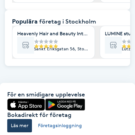
F
Populära
företag
i Stockholm
Face framing
Heavenly Hair and Beauty International- Ekologisk 
LUMINE stud
Faceliftmassage
Sankt Eriksgatan 56, Stockholm
Lützen
Fet hårbotten
Fettreducering
Fibromassage
För en smidigare upplevelse
Fillers
Bokadirekt för företag
Fotmassage
Läs mer
Företagsinloggning