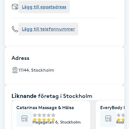
Cryoterapi
Lägg till epostadress
D
Damklippning
Lägg till telefonnummer
Dermapen
Diamantslipning
Adress
E
11144, Stockholm
Enzympeeling
Liknande
företag
i Stockholm
Extensions
Catarinas Massage & Hälsa
EveryBody La
Extensions borttagning
Hagagatan 6, Stockholm
Roslag
Eyeliner-tatuering