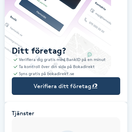
Babylights
Balayage
Bambumassage
Ditt företag?
Verifiera dig gratis med BankID på en minut
Barber
Ta kontroll över din sida på Bokadirekt
Syns gratis på bokadirekt.se
Barnklippning
Verifiera ditt företag
BIAB
Blowout
Tjänster
Bottenfärg