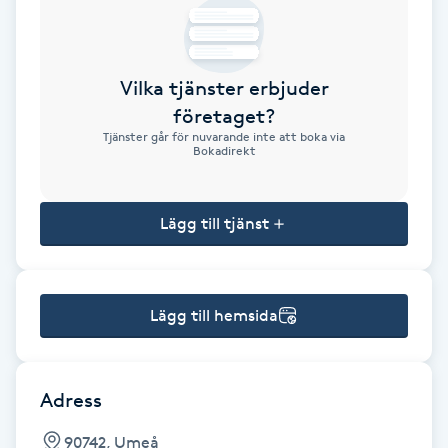
Brynformning
Vilka tjänster erbjuder
Brynfärgning
företaget?
Tjänster går för nuvarande inte att boka via
Brynplockning
Bokadirekt
Bröllopsuppsättning
Lägg till tjänst
C
Celluliter
Lägg till hemsida
Coachning
Color correction
Adress
90742, Umeå