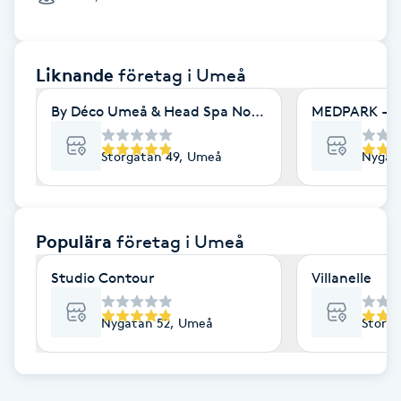
Cryoterapi
D
Liknande
företag
i Umeå
Damklippning
By Déco Umeå & Head Spa Nordic
MEDPARK - A
Dermapen
Storgatan 49, Umeå
Nygat
Diamantslipning
E
Populära
företag
i Umeå
Enzympeeling
Studio Contour
Villanelle
Extensions
Nygatan 52, Umeå
Storg
Extensions borttagning
Eyeliner-tatuering