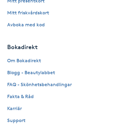
Mitt presentkort
Fotsvamp
Mitt friskvårdskort
Fotvård
Avboka med kod
Fransar
Bokadirekt
Fransborttagning
Om Bokadirekt
Blogg - Beautylabbet
Fransfärgning
FAQ - Skönhetsbehandlingar
Fransförlängning
Fakta & Råd
Fransförlängning Megavolym
Karriär
Support
Fransförlängning Volym