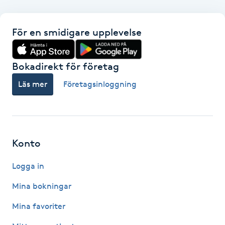
F
För en smidigare upplevelse
Face framing
Bokadirekt för företag
Faceliftmassage
Läs mer
Företagsinloggning
Fet hårbotten
Fettreducering
Konto
Fibromassage
Logga in
Fillers
Mina bokningar
Mina favoriter
Fotmassage