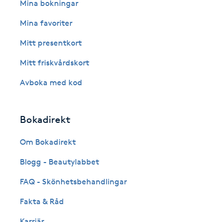
Eyeliner-tatuering
Mina bokningar
F
Mina favoriter
Face framing
Mitt presentkort
Mitt friskvårdskort
Faceliftmassage
Avboka med kod
Fet hårbotten
Bokadirekt
Fettreducering
Om Bokadirekt
Fibromassage
Blogg - Beautylabbet
Fillers
FAQ - Skönhetsbehandlingar
Fakta & Råd
Fotmassage
Karriär