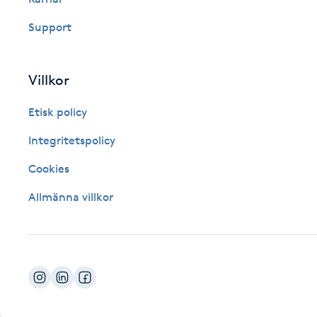
Fotsvamp
Support
Fotvård
Villkor
Fransar
Etisk policy
Fransborttagning
Integritetspolicy
Cookies
Fransfärgning
Allmänna villkor
Fransförlängning
Fransförlängning Megavolym
Fransförlängning Volym