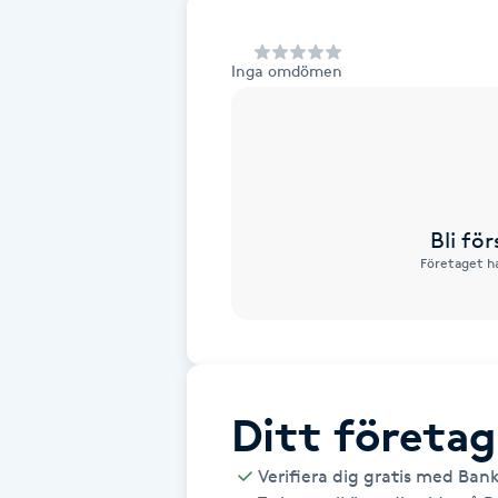
Alternativmedicin
Inga omdömen
Andningsmassage
Ansiktslyft utan kirurgi
Aromamassage
Bli fö
Företaget ha
Ashtanga Yoga
Ayurveda
Ayurvedisk Massage
Ditt företag
Ansiktsbehandling djuprengörande
Verifiera dig gratis med Ban
B