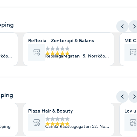
öping
Reflexia - Zonterapi & Balans
MK C
rköping
Repslagaregatan 15, Norrköping
öping
Plaza Hair & Beauty
Lev u
öping
Gamla Rådstugugatan 52, Norrköping