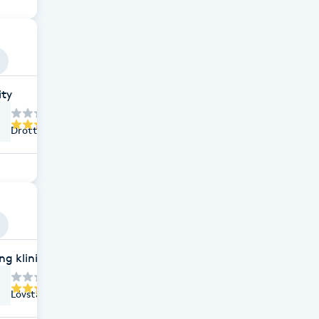
ity
Drottninggatan 28, Norrköping
ng kliniken & kirurgi -Norrköping
Lövstagatan 39, Norrköping