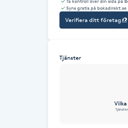
Ta kontroll över din sida på 
Syns gratis på bokadirekt.se
Babylights
Verifiera ditt företag
Balayage
Bambumassage
Tjänster
Barber
Barnklippning
BIAB
Vilka
Blowout
Tjänste
Bottenfärg