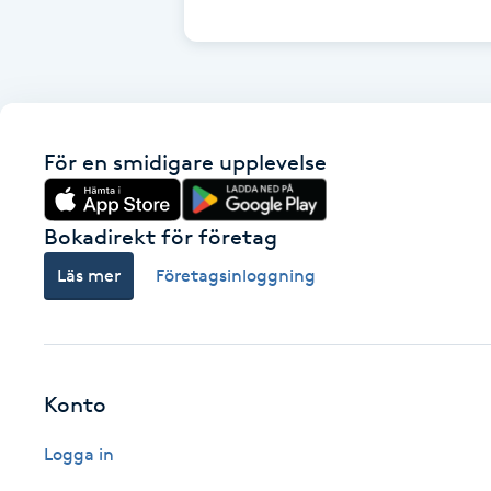
Cryoterapi
D
Damklippning
För en smidigare upplevelse
Dermapen
Diamantslipning
Bokadirekt för företag
E
Läs mer
Företagsinloggning
Enzympeeling
Extensions
Konto
Extensions borttagning
Logga in