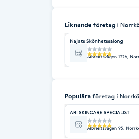
Brynformning
Liknande
företag
i Norrk
Brynfärgning
Najats Skönhetssalong
Brynplockning
Albrektsvägen 122A, Nor
Bröllopsuppsättning
C
Celluliter
Populära
företag
i Norrk
Coachning
ARI SKINCARE SPECIALIST
Color correction
Albrektsvägen 95, Norrk