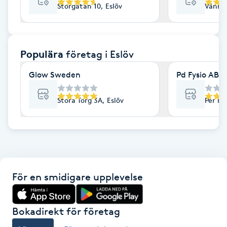
Storgatan 10, Eslöv
Vännbe
F
Face framing
Populära
företag
i Eslöv
Faceliftmassage
Glow Sweden
Pd Fysio AB 
Fet hårbotten
Stora Torg 3A, Eslöv
Per Hå
Fettreducering
Fibromassage
För en smidigare upplevelse
Fillers
Fotmassage
Bokadirekt för företag