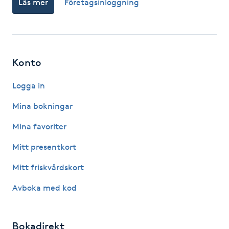
Läs mer
Företagsinloggning
Fotsvamp
Fotvård
Konto
Fransar
Logga in
Fransborttagning
Mina bokningar
Fransfärgning
Mina favoriter
Mitt presentkort
Fransförlängning
Mitt friskvårdskort
Fransförlängning Megavolym
Avboka med kod
Fransförlängning Volym
Bokadirekt