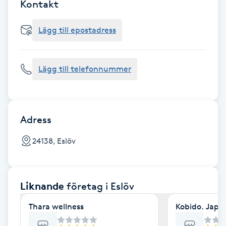
Cryoterapi
Kontakt
D
Lägg till epostadress
Damklippning
Lägg till telefonnummer
Dermapen
Diamantslipning
E
Adress
Enzympeeling
24138, Eslöv
Extensions
Liknande
företag
i Eslöv
Extensions borttagning
Thara wellness
Kobido. Japa
Eyeliner-tatuering