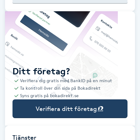
Babylights
Balayage
Bambumassage
Barber
Ditt företag?
Verifiera dig gratis med BankID på en minut
Barnklippning
Ta kontroll över din sida på Bokadirekt
Syns gratis på bokadirekt.se
BIAB
Verifiera ditt företag
Blowout
Bottenfärg
Tjänster