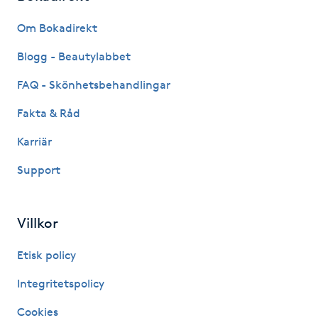
Fransk manikyr
Om Bokadirekt
Fransrengöring
Blogg - Beautylabbet
FAQ - Skönhetsbehandlingar
Frekvensterapi
Fakta & Råd
Friskvård
Karriär
Support
Friskvårdsmassage
Frisör
Villkor
Funktionsanalys
Etisk policy
Integritetspolicy
Färgning
Cookies