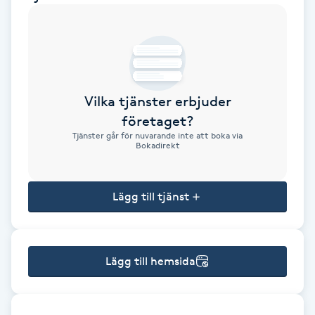
Brynformning
Brynfärgning
Vilka tjänster erbjuder
Brynplockning
företaget?
Tjänster går för nuvarande inte att boka via
Bröllopsuppsättning
Bokadirekt
C
Lägg till tjänst
Celluliter
Coachning
Lägg till hemsida
Color correction