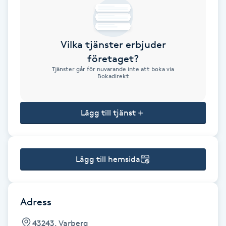
Brynformning
Vilka tjänster erbjuder
Brynfärgning
företaget?
Tjänster går för nuvarande inte att boka via
Brynplockning
Bokadirekt
Bröllopsuppsättning
Lägg till tjänst
C
Celluliter
Lägg till hemsida
Coachning
Color correction
Adress
43243, Varberg