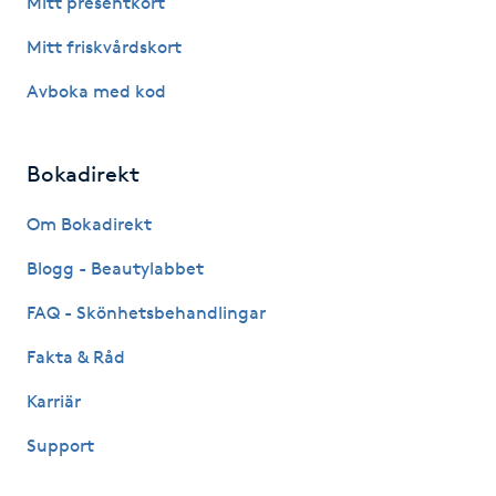
Mitt presentkort
Fotsvamp
Mitt friskvårdskort
Fotvård
Avboka med kod
Fransar
Bokadirekt
Fransborttagning
Om Bokadirekt
Blogg - Beautylabbet
Fransfärgning
FAQ - Skönhetsbehandlingar
Fransförlängning
Fakta & Råd
Fransförlängning Megavolym
Karriär
Support
Fransförlängning Volym