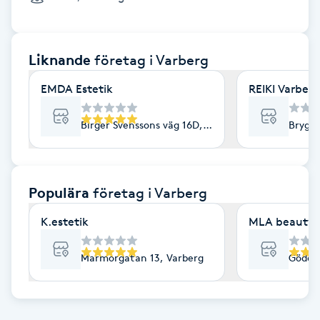
Cryoterapi
D
Liknande
företag
i Varberg
Damklippning
EMDA Estetik
REIKI Varberg
Dermapen
Birger Svenssons väg 16D, Varberg
Brygga
Diamantslipning
E
Populära
företag
i Varberg
Enzympeeling
K.estetik
MLA beautys
Extensions
Marmorgatan 13, Varberg
Gödest
Extensions borttagning
Eyeliner-tatuering