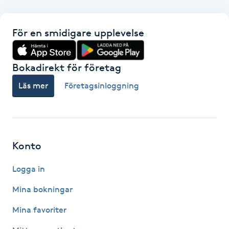
F
För en smidigare upplevelse
Face framing
Bokadirekt för företag
Faceliftmassage
Läs mer
Företagsinloggning
Fet hårbotten
Fettreducering
Konto
Fibromassage
Logga in
Fillers
Mina bokningar
Mina favoriter
Fotmassage