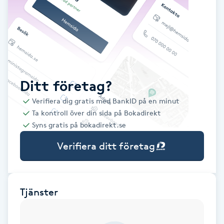
Babylights
Balayage
Bambumassage
Ditt företag?
Verifiera dig gratis med BankID på en minut
Barber
Ta kontroll över din sida på Bokadirekt
Syns gratis på bokadirekt.se
Barnklippning
Verifiera ditt företag
BIAB
Blowout
Tjänster
Bottenfärg