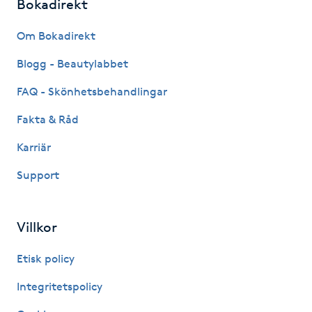
Bokadirekt
Fransk manikyr
Om Bokadirekt
Fransrengöring
Blogg - Beautylabbet
Frekvensterapi
FAQ - Skönhetsbehandlingar
Fakta & Råd
Friskvård
Karriär
Friskvårdsmassage
Support
Frisör
Villkor
Funktionsanalys
Etisk policy
Färgning
Integritetspolicy