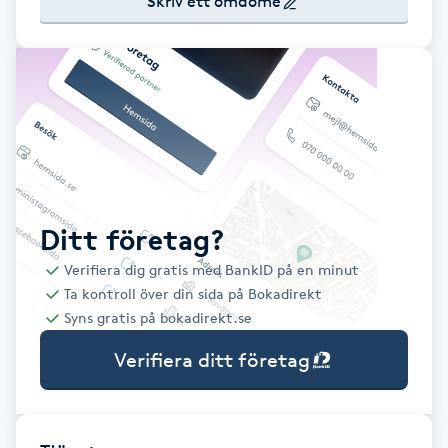
Skriv ett omdöme
Babylights
Balayage
Bambumassage
Barber
Ditt företag?
Barnklippning
Verifiera dig gratis med BankID på en minut
Ta kontroll över din sida på Bokadirekt
BIAB
Syns gratis på bokadirekt.se
Verifiera ditt företag
Blowout
Bottenfärg