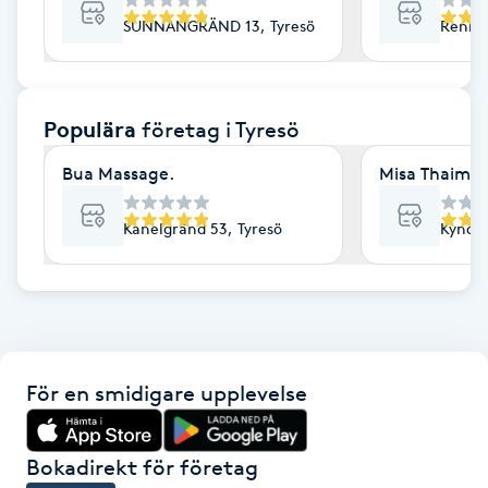
SUNNANGRÄND 13, Tyresö
Renlav
F
Face framing
Populära
företag
i Tyresö
Faceliftmassage
Bua Massage.
Misa Thaima
Fet hårbotten
Kanelgränd 53, Tyresö
Kyndel
Fettreducering
Fibromassage
Fillers
För en smidigare upplevelse
Fotmassage
Bokadirekt för företag