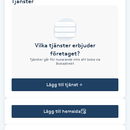
Tjänster
Brynformning
Brynfärgning
Brynplockning
Vilka tjänster erbjuder
företaget?
Bröllopsuppsättning
Tjänster går för nuvarande inte att boka via
Bokadirekt
C
Celluliter
Lägg till tjänst
Coachning
Lägg till hemsida
Color correction