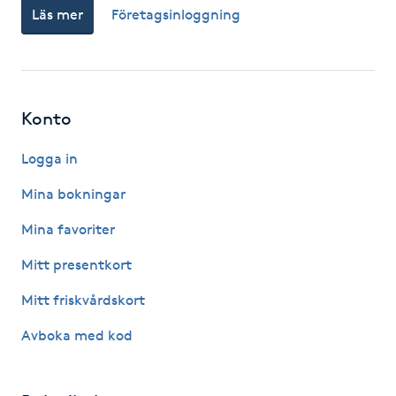
Läs mer
Företagsinloggning
Fotsvamp
Fotvård
Fransar
Konto
Logga in
Fransborttagning
Mina bokningar
Fransfärgning
Mina favoriter
Fransförlängning
Mitt presentkort
Mitt friskvårdskort
Fransförlängning Megavolym
Avboka med kod
Fransförlängning Volym