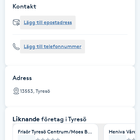
Cryoterapi
Kontakt
D
Lägg till epostadress
Damklippning
Dermapen
Lägg till telefonnummer
Diamantslipning
E
Adress
Enzympeeling
13553, Tyresö
Extensions
Liknande
företag
i Tyresö
Extensions borttagning
Frisör Tyresö Centrum/Moes Barber
Heniva Vård 
Eyeliner-tatuering