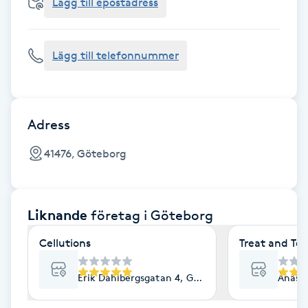
Cryoterapi
Lägg till epostadress
D
Lägg till telefonnummer
Damklippning
Dermapen
Adress
Diamantslipning
41476, Göteborg
E
Enzympeeling
Liknande
företag
i Göteborg
Extensions
Cellutions
Treat and Te
Extensions borttagning
Erik Dahlbergsgatan 4, Göteborg
Ånäsv
Eyeliner-tatuering