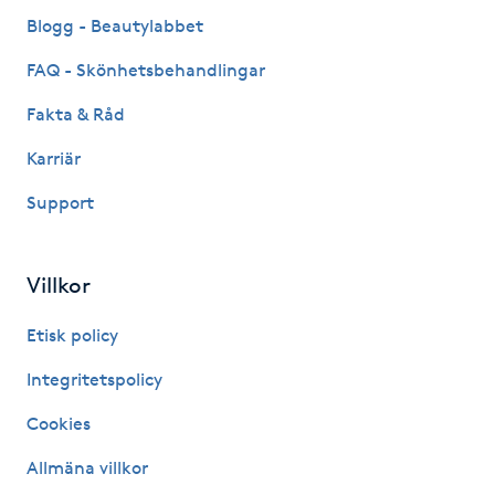
Fransk manikyr
Blogg - Beautylabbet
FAQ - Skönhetsbehandlingar
Fransrengöring
Fakta & Råd
Frekvensterapi
Karriär
Support
Friskvård
Friskvårdsmassage
Villkor
Frisör
Etisk policy
Integritetspolicy
Funktionsanalys
Cookies
Färgning
Allmäna villkor