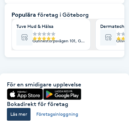
F
Populära
företag
i Göteborg
Face framing
Tuve Hud & Hälsa
Dermatech
Faceliftmassage
Gunnestorpsvägen 101, Göteborg
Olived
Fet hårbotten
Fettreducering
För en smidigare upplevelse
Fibromassage
Fillers
Bokadirekt för företag
Läs mer
Företagsinloggning
Fotmassage