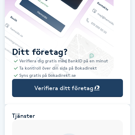
Babylights
Balayage
Bambumassage
Ditt företag?
Verifiera dig gratis med BankID på en minut
Barber
Ta kontroll över din sida på Bokadirekt
Syns gratis på bokadirekt.se
Barnklippning
Verifiera ditt företag
BIAB
Blowout
Tjänster
Bottenfärg