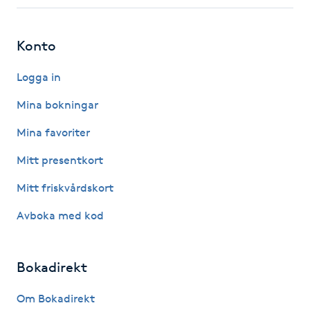
Fotsvamp
Konto
Fotvård
Logga in
Fransar
Mina bokningar
Fransborttagning
Mina favoriter
Mitt presentkort
Fransfärgning
Mitt friskvårdskort
Fransförlängning
Avboka med kod
Fransförlängning Megavolym
Bokadirekt
Fransförlängning Volym
Om Bokadirekt