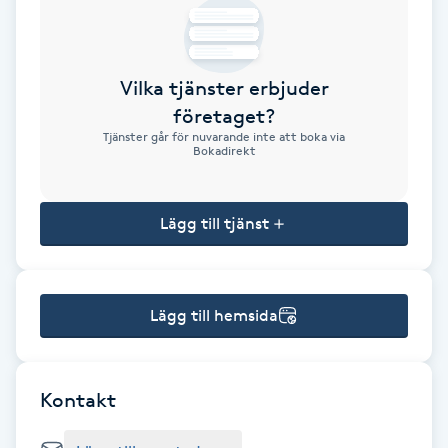
Brynformning
Vilka tjänster erbjuder
Brynfärgning
företaget?
Tjänster går för nuvarande inte att boka via
Brynplockning
Bokadirekt
Bröllopsuppsättning
Lägg till tjänst
C
Celluliter
Lägg till hemsida
Coachning
Color correction
Kontakt