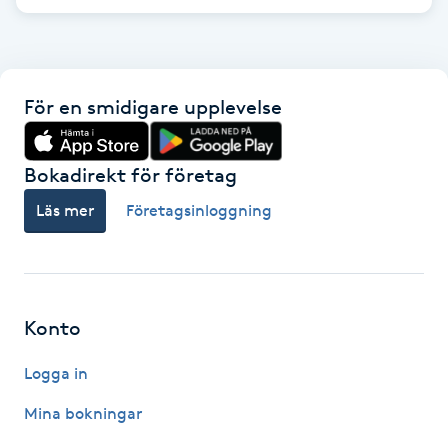
F
Face framing
För en smidigare upplevelse
Faceliftmassage
Bokadirekt för företag
Fet hårbotten
Läs mer
Företagsinloggning
Fettreducering
Fibromassage
Konto
Fillers
Logga in
Fotmassage
Mina bokningar