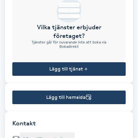
Brynformning
Vilka tjänster erbjuder
Brynfärgning
företaget?
Tjänster går för nuvarande inte att boka via
Brynplockning
Bokadirekt
Bröllopsuppsättning
Lägg till tjänst
C
Celluliter
Lägg till hemsida
Coachning
Color correction
Kontakt