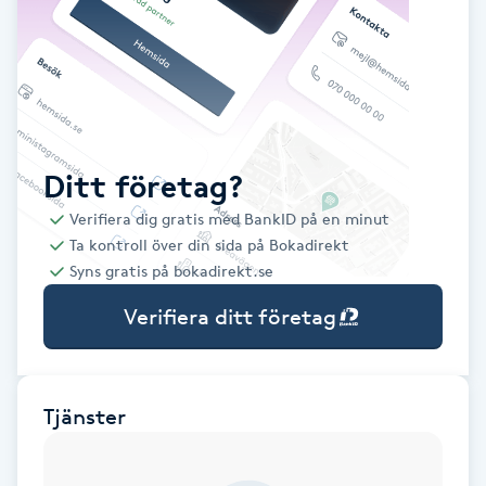
Babylights
Balayage
Bambumassage
Ditt företag?
Verifiera dig gratis med BankID på en minut
Barber
Ta kontroll över din sida på Bokadirekt
Syns gratis på bokadirekt.se
Barnklippning
Verifiera ditt företag
BIAB
Blowout
Tjänster
Bottenfärg