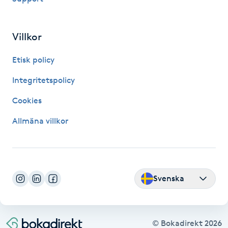
Fransk manikyr
Villkor
Fransrengöring
Etisk policy
Frekvensterapi
Integritetspolicy
Friskvård
Cookies
Allmäna villkor
Friskvårdsmassage
Frisör
Svenska
Funktionsanalys
Färgning
© Bokadirekt
2026