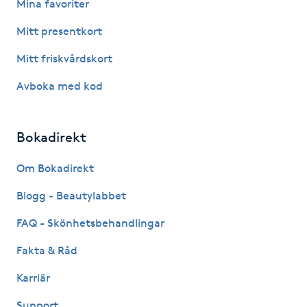
Mina favoriter
Fotsvamp
Mitt presentkort
Fotvård
Mitt friskvårdskort
Avboka med kod
Fransar
Fransborttagning
Bokadirekt
Fransfärgning
Om Bokadirekt
Blogg - Beautylabbet
Fransförlängning
FAQ - Skönhetsbehandlingar
Fransförlängning Megavolym
Fakta & Råd
Karriär
Fransförlängning Volym
Support