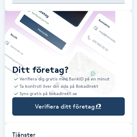
Babylights
Balayage
Bambumassage
Barber
Ditt företag?
Verifiera dig gratis med BankID på en minut
Barnklippning
Ta kontroll över din sida på Bokadirekt
Syns gratis på bokadirekt.se
BIAB
Verifiera ditt företag
Blowout
Bottenfärg
Tjänster