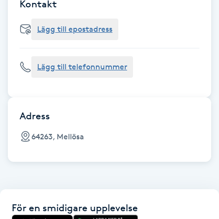
Cryoterapi
Kontakt
D
Lägg till epostadress
Damklippning
Lägg till telefonnummer
Dermapen
Diamantslipning
E
Adress
Enzympeeling
64263, Mellösa
Extensions
Extensions borttagning
För en smidigare upplevelse
Eyeliner-tatuering