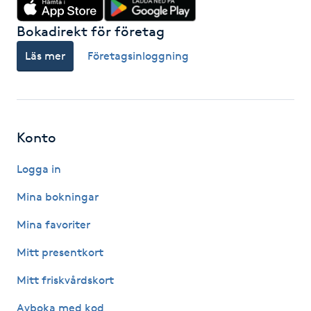
F
Bokadirekt för företag
Face framing
Läs mer
Företagsinloggning
Faceliftmassage
Fet hårbotten
Konto
Fettreducering
Logga in
Mina bokningar
Fibromassage
Mina favoriter
Fillers
Mitt presentkort
Mitt friskvårdskort
Fotmassage
Avboka med kod