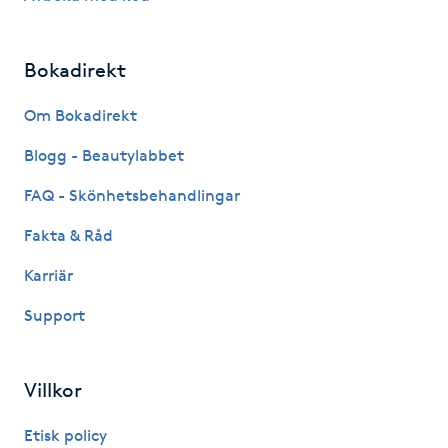
Fotsvamp
Bokadirekt
Fotvård
Om Bokadirekt
Fransar
Blogg - Beautylabbet
Fransborttagning
FAQ - Skönhetsbehandlingar
Fakta & Råd
Fransfärgning
Karriär
Fransförlängning
Support
Fransförlängning Megavolym
Villkor
Fransförlängning Volym
Etisk policy