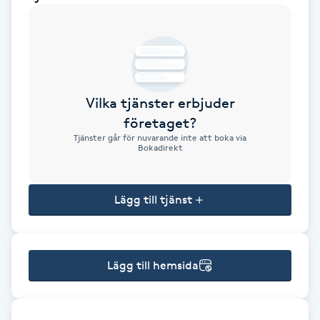
Brynformning
Brynfärgning
Vilka tjänster erbjuder
Brynplockning
företaget?
Tjänster går för nuvarande inte att boka via
Bröllopsuppsättning
Bokadirekt
C
Lägg till tjänst
Celluliter
Coachning
Lägg till hemsida
Color correction