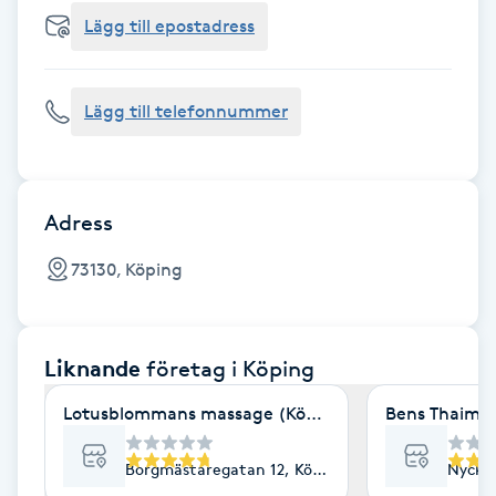
Cryoterapi
Lägg till epostadress
D
Damklippning
Lägg till telefonnummer
Dermapen
Diamantslipning
Adress
E
73130, Köping
Enzympeeling
Liknande
företag
i Köping
Extensions
Lotusblommans massage (Köping)
Bens Thaima
Extensions borttagning
Borgmästaregatan 12, Köping
Nyckel
Eyeliner-tatuering