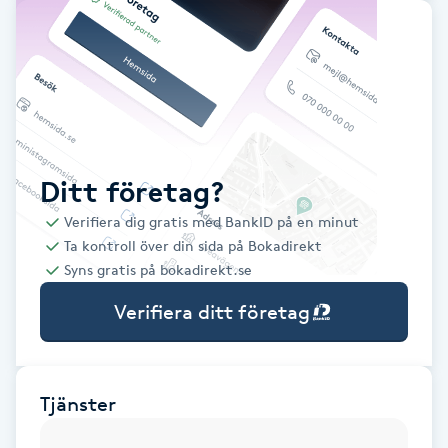
Babylights
Balayage
Bambumassage
Ditt företag?
Barber
Verifiera dig gratis med BankID på en minut
Ta kontroll över din sida på Bokadirekt
Barnklippning
Syns gratis på bokadirekt.se
Verifiera ditt företag
BIAB
Blowout
Tjänster
Bottenfärg