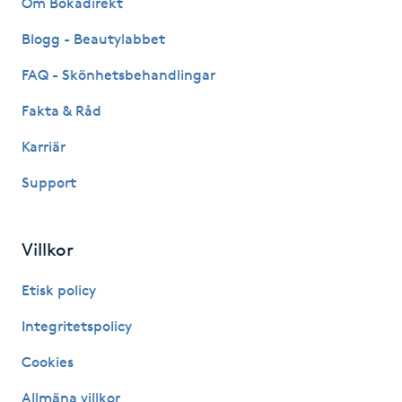
Om Bokadirekt
Fransk manikyr
Blogg - Beautylabbet
Fransrengöring
FAQ - Skönhetsbehandlingar
Fakta & Råd
Frekvensterapi
Karriär
Friskvård
Support
Friskvårdsmassage
Villkor
Frisör
Etisk policy
Funktionsanalys
Integritetspolicy
Cookies
Färgning
Allmäna villkor