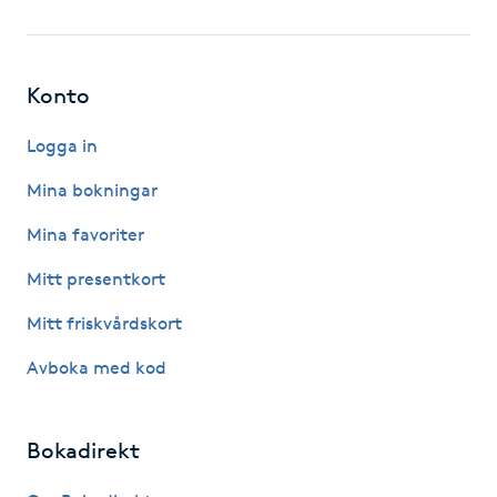
Fotsvamp
Fotvård
Konto
Fransar
Logga in
Mina bokningar
Fransborttagning
Mina favoriter
Fransfärgning
Mitt presentkort
Mitt friskvårdskort
Fransförlängning
Avboka med kod
Fransförlängning Megavolym
Bokadirekt
Fransförlängning Volym