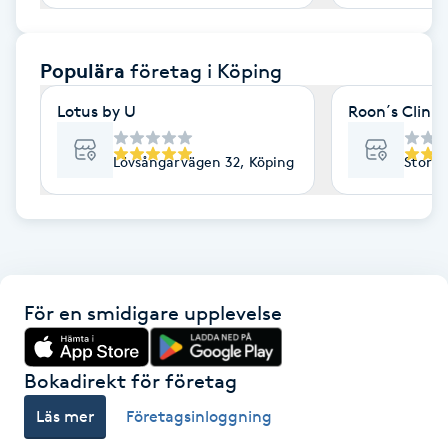
F
Populära
företag
i Köping
Face framing
Lotus by U
Roon´s Clinic
Faceliftmassage
Lövsångarvägen 32, Köping
Storag
Fet hårbotten
Fettreducering
Fibromassage
För en smidigare upplevelse
Fillers
Bokadirekt för företag
Fotmassage
Läs mer
Företagsinloggning