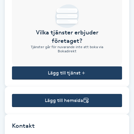
Brynformning
Brynfärgning
Vilka tjänster erbjuder
företaget?
Brynplockning
Tjänster går för nuvarande inte att boka via
Bokadirekt
Bröllopsuppsättning
C
Lägg till tjänst
Celluliter
Lägg till hemsida
Coachning
Color correction
Kontakt