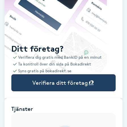
Babylights
Balayage
Bambumassage
Ditt företag?
Verifiera dig gratis med BankID på en minut
Barber
Ta kontroll över din sida på Bokadirekt
Syns gratis på bokadirekt.se
Barnklippning
Verifiera ditt företag
BIAB
Blowout
Tjänster
Bottenfärg