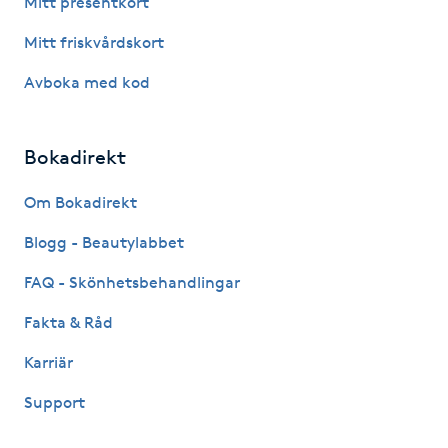
Mitt presentkort
Fotsvamp
Mitt friskvårdskort
Fotvård
Avboka med kod
Fransar
Bokadirekt
Fransborttagning
Om Bokadirekt
Blogg - Beautylabbet
Fransfärgning
FAQ - Skönhetsbehandlingar
Fransförlängning
Fakta & Råd
Fransförlängning Megavolym
Karriär
Support
Fransförlängning Volym