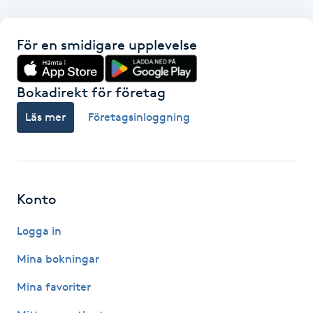
F
För en smidigare upplevelse
Face framing
Bokadirekt för företag
Faceliftmassage
Läs mer
Företagsinloggning
Fet hårbotten
Fettreducering
Konto
Fibromassage
Logga in
Fillers
Mina bokningar
Mina favoriter
Fotmassage