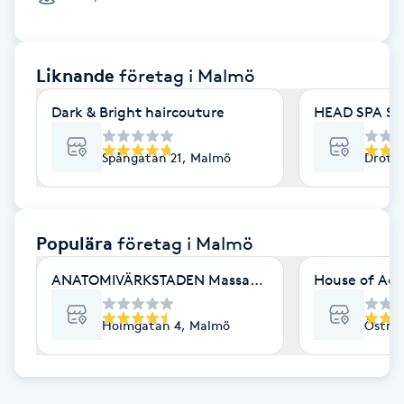
Cryoterapi
D
Liknande
företag
i Malmö
Damklippning
Dark & Bright haircouture
HEAD SPA S
Dermapen
Spångatan 21, Malmö
Drott
Diamantslipning
E
Populära
företag
i Malmö
Enzympeeling
ANATOMIVÄRKSTADEN Massage & Friskvård
House of Aes
Extensions
Holmgatan 4, Malmö
Östra 
Extensions borttagning
Eyeliner-tatuering