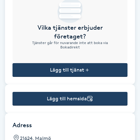
Brynformning
Vilka tjänster erbjuder
Brynfärgning
företaget?
Tjänster går för nuvarande inte att boka via
Brynplockning
Bokadirekt
Bröllopsuppsättning
Lägg till tjänst
C
Celluliter
Lägg till hemsida
Coachning
Color correction
Adress
21624, Malmö