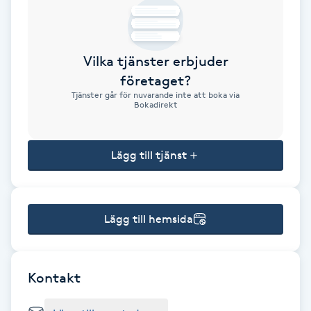
Brynformning
Vilka tjänster erbjuder
Brynfärgning
företaget?
Tjänster går för nuvarande inte att boka via
Brynplockning
Bokadirekt
Bröllopsuppsättning
Lägg till tjänst
C
Celluliter
Lägg till hemsida
Coachning
Color correction
Kontakt