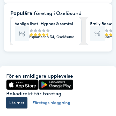
F
Populära
företag
i Oxelösund
Face framing
Vanliga livet! Hypnos & samtal
Emily Beauty 
Faceliftmassage
Esplanaden 34, Oxelösund
Gamla
Fet hårbotten
Fettreducering
För en smidigare upplevelse
Fibromassage
Fillers
Bokadirekt för företag
Läs mer
Företagsinloggning
Fotmassage