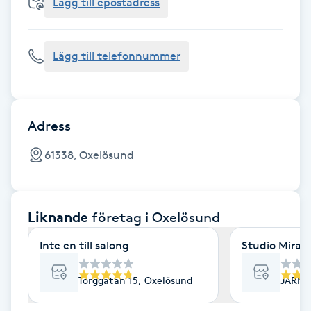
Cryoterapi
Lägg till epostadress
D
Lägg till telefonnummer
Damklippning
Dermapen
Adress
Diamantslipning
61338, Oxelösund
E
Enzympeeling
Liknande
företag
i Oxelösund
Extensions
Inte en till salong
Studio Mirace
Extensions borttagning
Torggatan 15, Oxelösund
JÄRNT
Eyeliner-tatuering