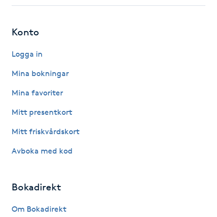
Fotsvamp
Konto
Fotvård
Logga in
Fransar
Mina bokningar
Fransborttagning
Mina favoriter
Mitt presentkort
Fransfärgning
Mitt friskvårdskort
Fransförlängning
Avboka med kod
Fransförlängning Megavolym
Bokadirekt
Fransförlängning Volym
Om Bokadirekt