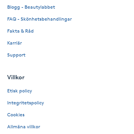
Fransk manikyr
Blogg - Beautylabbet
FAQ - Skönhetsbehandlingar
Fransrengöring
Fakta & Råd
Frekvensterapi
Karriär
Support
Friskvård
Friskvårdsmassage
Villkor
Frisör
Etisk policy
Integritetspolicy
Funktionsanalys
Cookies
Färgning
Allmäna villkor