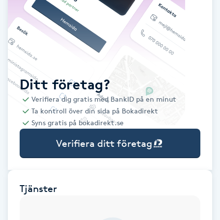
Babylights
Balayage
Bambumassage
Ditt företag?
Verifiera dig gratis med BankID på en minut
Barber
Ta kontroll över din sida på Bokadirekt
Syns gratis på bokadirekt.se
Barnklippning
Verifiera ditt företag
BIAB
Blowout
Tjänster
Bottenfärg