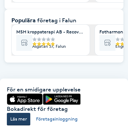
F
Populära
företag
i Falun
Face framing
MSH kroppsterapi AB - Recovery Studio
Fotharmoni
Faceliftmassage
Åsgatan 57, Falun
Engelb
Fet hårbotten
Fettreducering
Fibromassage
För en smidigare upplevelse
Fillers
Bokadirekt för företag
Fotmassage
Läs mer
Företagsinloggning