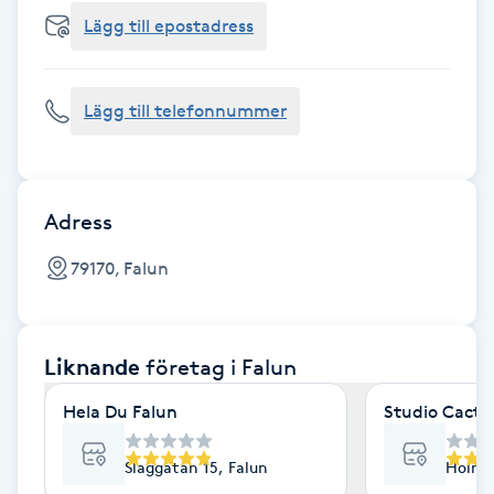
Cryoterapi
Lägg till epostadress
D
Damklippning
Lägg till telefonnummer
Dermapen
Diamantslipning
Adress
E
79170, Falun
Enzympeeling
Liknande
företag
i Falun
Extensions
Hela Du Falun
Studio Cactu
Extensions borttagning
Slaggatan 15, Falun
Holmg
Eyeliner-tatuering