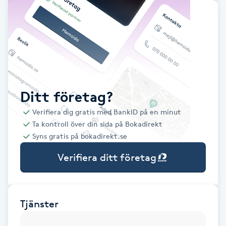
Babylights
Balayage
Bambumassage
Ditt företag?
Barber
Verifiera dig gratis med BankID på en minut
Ta kontroll över din sida på Bokadirekt
Barnklippning
Syns gratis på bokadirekt.se
Verifiera ditt företag
BIAB
Blowout
Tjänster
Bottenfärg