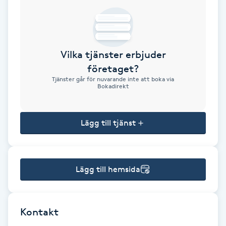
Brynformning
Brynfärgning
Vilka tjänster erbjuder
företaget?
Brynplockning
Tjänster går för nuvarande inte att boka via
Bokadirekt
Bröllopsuppsättning
C
Lägg till tjänst
Celluliter
Lägg till hemsida
Coachning
Color correction
Kontakt