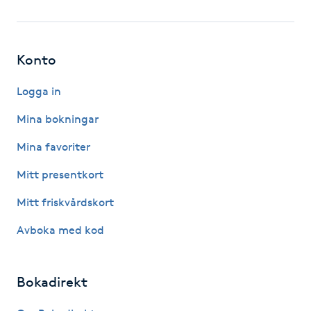
Fotsvamp
Fotvård
Konto
Fransar
Logga in
Mina bokningar
Fransborttagning
Mina favoriter
Fransfärgning
Mitt presentkort
Mitt friskvårdskort
Fransförlängning
Avboka med kod
Fransförlängning Megavolym
Bokadirekt
Fransförlängning Volym