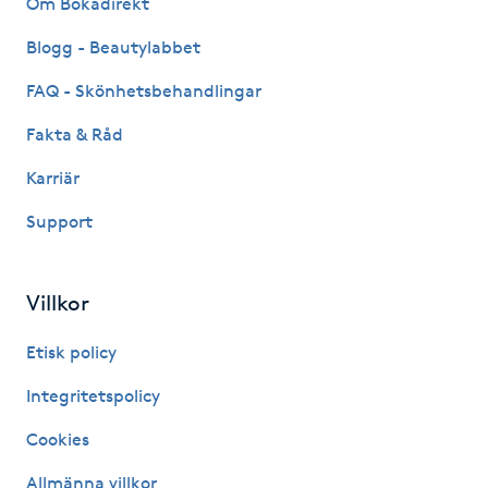
Om Bokadirekt
Fransk manikyr
Blogg - Beautylabbet
Fransrengöring
FAQ - Skönhetsbehandlingar
Fakta & Råd
Frekvensterapi
Karriär
Friskvård
Support
Friskvårdsmassage
Villkor
Frisör
Etisk policy
Funktionsanalys
Integritetspolicy
Cookies
Färgning
Allmänna villkor