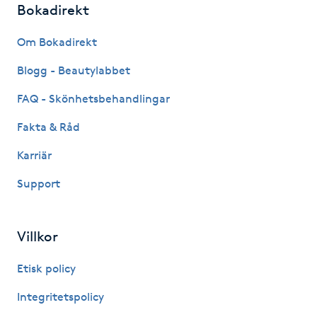
Bokadirekt
Fotsvamp
Om Bokadirekt
Fotvård
Blogg - Beautylabbet
Fransar
FAQ - Skönhetsbehandlingar
Fakta & Råd
Fransborttagning
Karriär
Fransfärgning
Support
Fransförlängning
Villkor
Fransförlängning Megavolym
Etisk policy
Fransförlängning Volym
Integritetspolicy