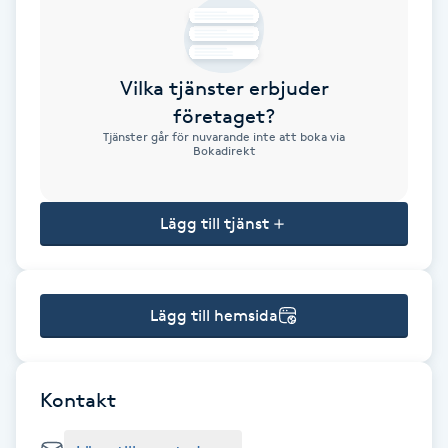
Brynformning
Vilka tjänster erbjuder
Brynfärgning
företaget?
Tjänster går för nuvarande inte att boka via
Brynplockning
Bokadirekt
Bröllopsuppsättning
Lägg till tjänst
C
Celluliter
Lägg till hemsida
Coachning
Color correction
Kontakt