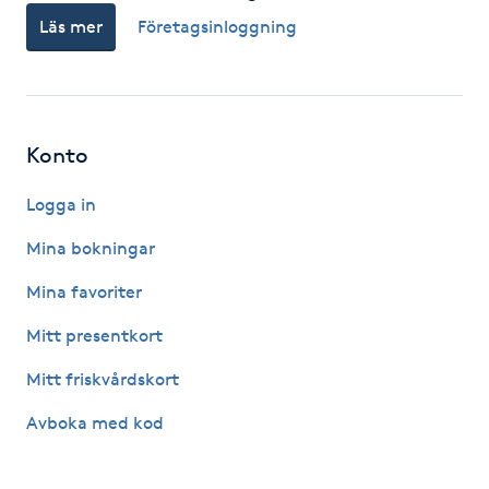
Läs mer
Företagsinloggning
F
Face framing
Faceliftmassage
Konto
Fet hårbotten
Logga in
Mina bokningar
Fettreducering
Mina favoriter
Fibromassage
Mitt presentkort
Mitt friskvårdskort
Fillers
Avboka med kod
Fotmassage