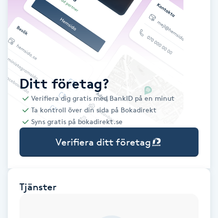
Babylights
Balayage
Bambumassage
Ditt företag?
Verifiera dig gratis med BankID på en minut
Barber
Ta kontroll över din sida på Bokadirekt
Syns gratis på bokadirekt.se
Barnklippning
Verifiera ditt företag
BIAB
Blowout
Tjänster
Bottenfärg