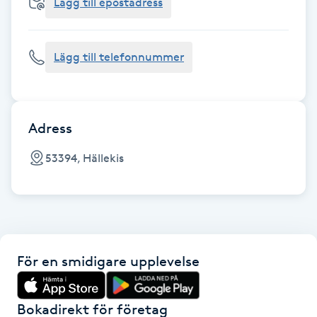
Cryoterapi
Lägg till epostadress
D
Lägg till telefonnummer
Damklippning
Dermapen
Adress
Diamantslipning
53394, Hällekis
E
Enzympeeling
Extensions
För en smidigare upplevelse
Extensions borttagning
Bokadirekt för företag
Eyeliner-tatuering