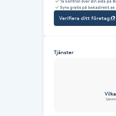
Ta kontroll över din sida på 
Syns gratis på bokadirekt.se
Babylights
Verifiera ditt företag
Balayage
Bambumassage
Tjänster
Barber
Barnklippning
BIAB
Vilk
Blowout
Tjänste
Bottenfärg