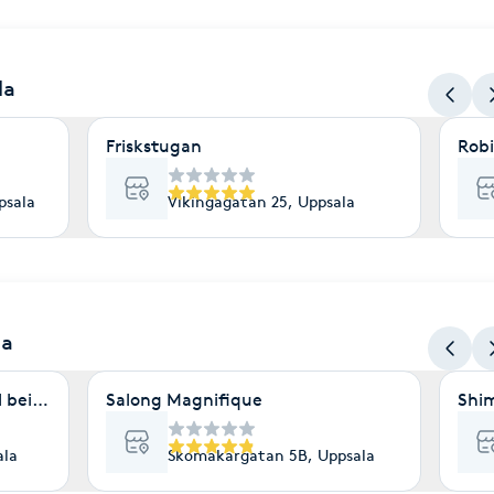
la
Friskstugan
Rob
psala
Vikingagatan 25, Uppsala
la
l being Deeply guided
Salong Magnifique
Shim
ala
Skomakargatan 5B, Uppsala