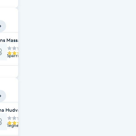
ins Massage
Sparrisgatan 3B, Uppsala
a Hudvårdsklinik
Tegnergatan 38A, Uppsala