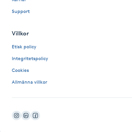
Fotsvamp
Support
Fotvård
Villkor
Fransar
Etisk policy
Fransborttagning
Integritetspolicy
Cookies
Fransfärgning
Allmänna villkor
Fransförlängning
Fransförlängning Megavolym
Fransförlängning Volym