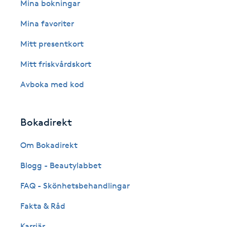
Eyeliner-tatuering
Mina bokningar
F
Mina favoriter
Face framing
Mitt presentkort
Mitt friskvårdskort
Faceliftmassage
Avboka med kod
Fet hårbotten
Bokadirekt
Fettreducering
Om Bokadirekt
Fibromassage
Blogg - Beautylabbet
Fillers
FAQ - Skönhetsbehandlingar
Fakta & Råd
Fotmassage
Karriär