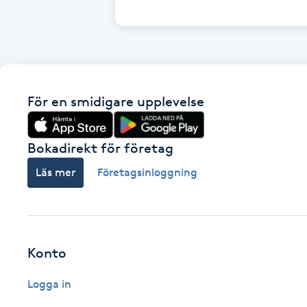
Cryoterapi
D
Damklippning
För en smidigare upplevelse
Dermapen
Diamantslipning
Bokadirekt för företag
E
Läs mer
Företagsinloggning
Enzympeeling
Extensions
Konto
Extensions borttagning
Logga in