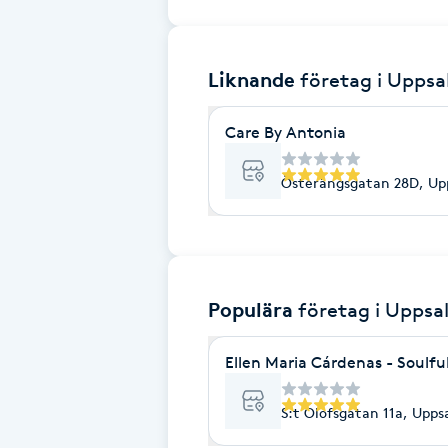
Brynformning
Liknande
företag
i Uppsa
Brynfärgning
Care By Antonia
Brynplockning
Österängsgatan 28D, Up
Bröllopsuppsättning
C
Celluliter
Populära
företag
i Uppsa
Coachning
Ellen Maria Cárdenas - Soulfu
Color correction
S:t Olofsgatan 11a, Upps