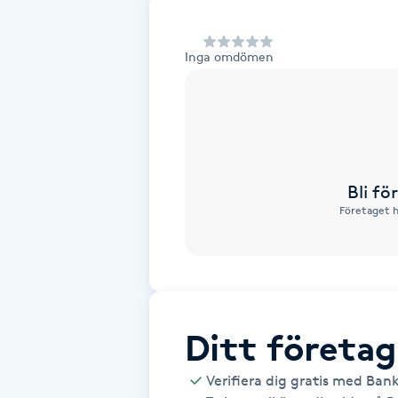
Alternativmedicin
Inga omdömen
Andningsmassage
Ansiktslyft utan kirurgi
Aromamassage
Bli f
Företaget h
Ashtanga Yoga
Ayurveda
Ayurvedisk Massage
Ditt företag
Ansiktsbehandling djuprengörande
Verifiera dig gratis med Ban
B