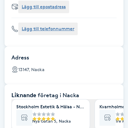
Cryoterapi
Lägg till epostadress
D
Damklippning
Lägg till telefonnummer
Dermapen
Diamantslipning
Adress
E
13147, Nacka
Enzympeeling
Liknande
företag
i Nacka
Extensions
Stockholm Estetik & Hälsa - Nyagatan
Kvarnholmens
Extensions borttagning
Nya Gatan 5, Nacka
Tre Kr
Eyeliner-tatuering