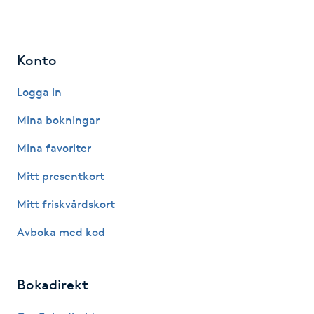
Fotsvamp
Fotvård
Konto
Fransar
Logga in
Mina bokningar
Fransborttagning
Mina favoriter
Fransfärgning
Mitt presentkort
Mitt friskvårdskort
Fransförlängning
Avboka med kod
Fransförlängning Megavolym
Bokadirekt
Fransförlängning Volym