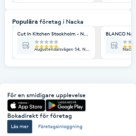
F
Populära
företag
i Nacka
Face framing
Cut In Kitchen Stockholm - Nacka Strand
BLANCO Nail 
Faceliftmassage
Augustendalsvägen 54, Nacka Strand
Nacka
Fet hårbotten
Fettreducering
Fibromassage
För en smidigare upplevelse
Fillers
Bokadirekt för företag
Fotmassage
Läs mer
Företagsinloggning