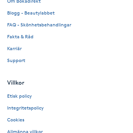
Om Bokadirekt
Fransk manikyr
Blogg - Beautylabbet
Fransrengöring
FAQ - Skönhetsbehandlingar
Fakta & Råd
Frekvensterapi
Karriär
Friskvård
Support
Friskvårdsmassage
Villkor
Frisör
Etisk policy
Funktionsanalys
Integritetspolicy
Cookies
Färgning
Allmänna villkor