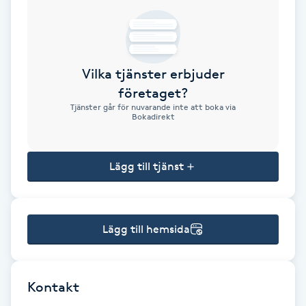
Brynformning
Brynfärgning
Vilka tjänster erbjuder
företaget?
Brynplockning
Tjänster går för nuvarande inte att boka via
Bokadirekt
Bröllopsuppsättning
C
Lägg till tjänst
Celluliter
Lägg till hemsida
Coachning
Color correction
Kontakt