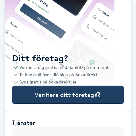
Babylights
Balayage
Bambumassage
Ditt företag?
Barber
Verifiera dig gratis med BankID på en minut
Ta kontroll över din sida på Bokadirekt
Barnklippning
Syns gratis på bokadirekt.se
Verifiera ditt företag
BIAB
Blowout
Tjänster
Bottenfärg