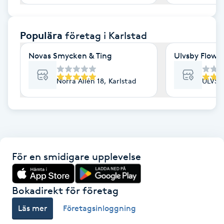
F
Populära
företag
i Karlstad
Face framing
Novas Smycken & Ting
Ulvsby Flow &
Faceliftmassage
Norra Allén 18, Karlstad
ULVSB
Fet hårbotten
Fettreducering
Fibromassage
För en smidigare upplevelse
Fillers
Bokadirekt för företag
Fotmassage
Läs mer
Företagsinloggning