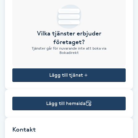
Brynformning
Brynfärgning
Vilka tjänster erbjuder
företaget?
Brynplockning
Tjänster går för nuvarande inte att boka via
Bokadirekt
Bröllopsuppsättning
C
Lägg till tjänst
Celluliter
Lägg till hemsida
Coachning
Color correction
Kontakt