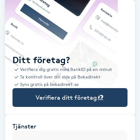
Babylights
Balayage
Bambumassage
Ditt företag?
Barber
Verifiera dig gratis med BankID på en minut
Ta kontroll över din sida på Bokadirekt
Barnklippning
Syns gratis på bokadirekt.se
Verifiera ditt företag
BIAB
Blowout
Tjänster
Bottenfärg