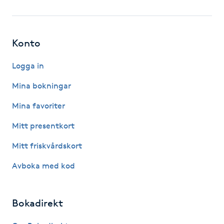
Fotsvamp
Fotvård
Konto
Fransar
Logga in
Mina bokningar
Fransborttagning
Mina favoriter
Fransfärgning
Mitt presentkort
Mitt friskvårdskort
Fransförlängning
Avboka med kod
Fransförlängning Megavolym
Bokadirekt
Fransförlängning Volym