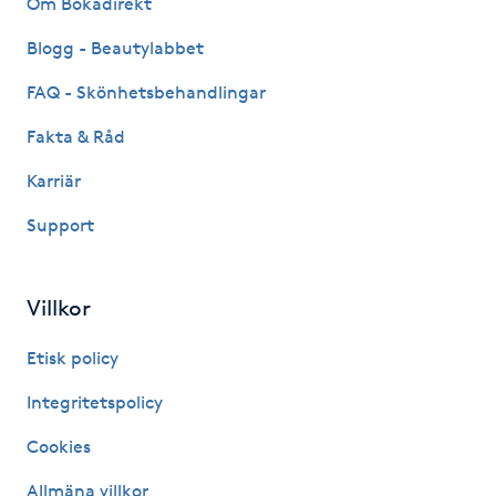
Om Bokadirekt
Fransk manikyr
Blogg - Beautylabbet
Fransrengöring
FAQ - Skönhetsbehandlingar
Fakta & Råd
Frekvensterapi
Karriär
Friskvård
Support
Friskvårdsmassage
Villkor
Frisör
Etisk policy
Funktionsanalys
Integritetspolicy
Cookies
Färgning
Allmäna villkor