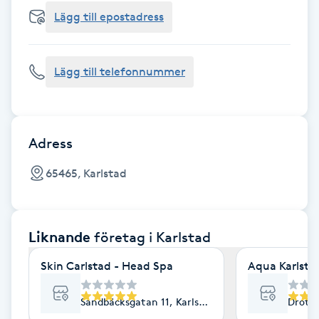
Cryoterapi
Lägg till epostadress
D
Damklippning
Lägg till telefonnummer
Dermapen
Diamantslipning
Adress
E
65465, Karlstad
Enzympeeling
Liknande
företag
i Karlstad
Extensions
Skin Carlstad - Head Spa
Aqua Karlsta
Extensions borttagning
Sandbäcksgatan 11, Karlstad
Drottn
Eyeliner-tatuering